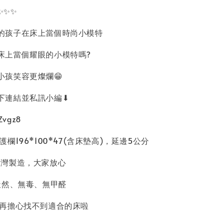
✨✨✨
的孩子在床上當個時尚小模特
床上當個耀眼的小模特嗎?
小孩笑容更燦爛😁
下連結並私訊小編⬇
pZvgz8
欄196*100*47(含床墊高)，延邊5公分
❤️ 台灣製造，大家放心
 天然、無毒、無甲醛
 別再擔心找不到適合的床啦