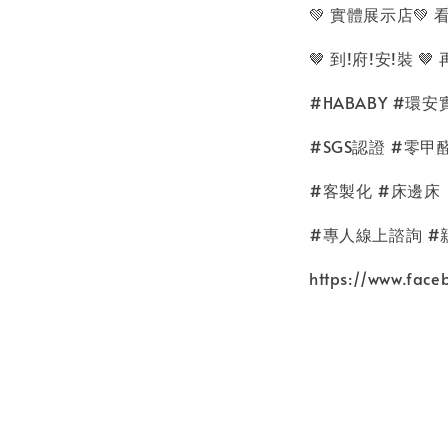
💚 實體展示店
🤎 到!府!安!裝 
#HABABY #環
#SGS認證 #零甲
#客製化 #床邊床
#專人線上諮詢 #
https://www.fac