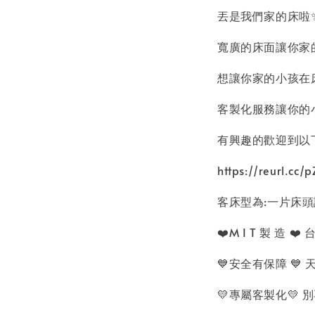
丟是我們家的床啦
寬廣的床面讓你家
想讓你家的小孩在
客製化服務讓你的
有興趣的歡迎到以
https://reurl.cc/
客床型為:一片床頭護
❤️M I T 製 造 
💙安全有保障 💙
💛專屬客製化💛