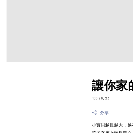
讓你家
FEB 28, 23
分享
小寶貝越長越大，越
孩子在床上玩得開心