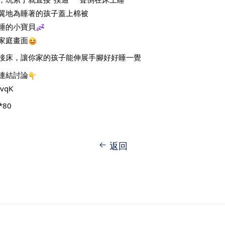
翼地為睡著的孩子蓋上棉被
睡的小寶貝
家庭畫面
接床，讓你家的孩子能伸展手腳好好睡一覺
連結討論
RvqK
80
返回