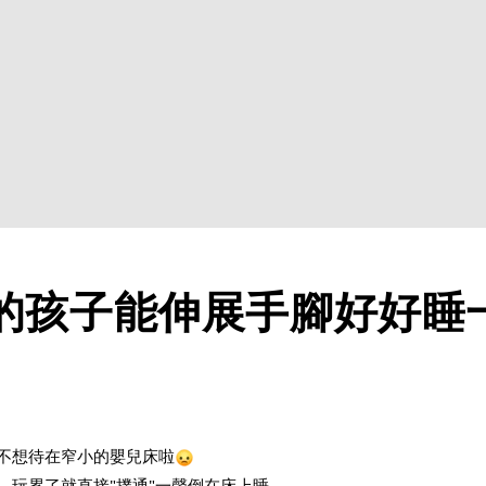
的孩子能伸展手腳好好睡
不想待在窄小的嬰兒床啦
，玩累了就直接"撲通"一聲倒在床上睡