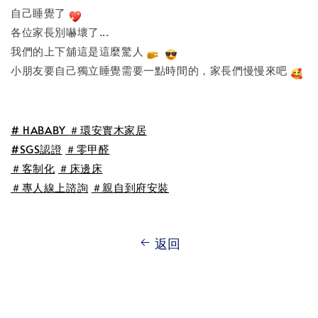
自己睡覺了
各位家長別嚇壞了...
我們的上下舖這是這麼驚人
小朋友要自己獨立睡覺需要一點時間的，家長們慢慢來吧
#
HABABY
＃環安實木家居
#SGS認證
＃零甲醛
＃客制化
＃床邊床
＃專人線上諮詢
＃親自到府安裝
返回