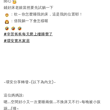
開心
鋪好床老娘當然要先試躺一下
：欸～你怎麼睡我的床，這是我的位置耶！
：借我躺一下會怎樣喔
#辛苦爸爸每天爬上樓睡覺了
#環安實木家居
-環安分享轉發-(以下為內文)-
這位媽媽說:
嗯...空間好小又一次要睡兩個...不換床又不行~每晚被小孩
踢...(嘆~