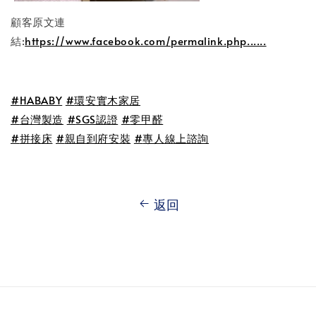
顧客原文連
結:
https://www.facebook.com/permalink.php......
#
HABABY
#
環安實木家居
#
台灣製造
#
SGS認證
#
零甲醛
#
拼接床
#
親自到府安裝
#
專人線上諮詢
返回