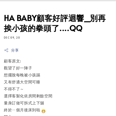
HA BABY顧客好評迴響_別再
挨小孩的拳頭了....QQ
DEC 09, 20
分享
顧客原文:
觀望了好一陣子
想擺脫每晚被小孩踢
又有舒適大空間可睡
不得不了～
選擇客製化依房間剩餘空間
量身訂做可拆式上下舖
終於ㄧ個月後床到啦