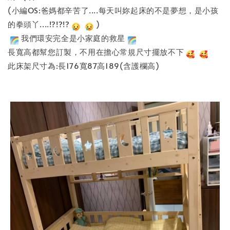
(小編OS:爸媽都辛苦了....每天叫妳起床的不是夢想，是小孩
的拳頭丫....!?!?!?
)
我們環安完全是小家庭的救星
長寬高都幫您訂製，不用在擔心常規尺寸擺放不下
此床架尺寸為:長176寬87高189(含護欄高)