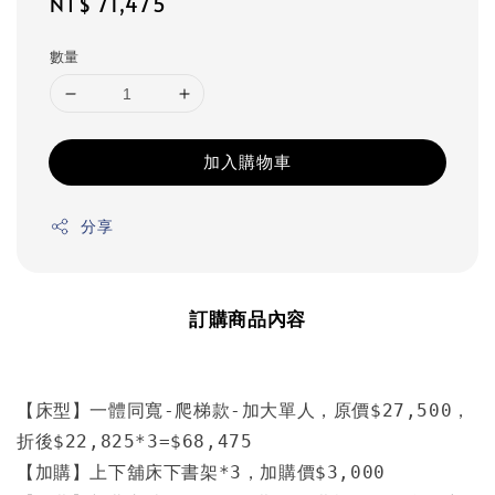
Regular
NT$ 71,475
price
數量
加入購物車
分享
訂購商品內容
【床型】一體同寬-爬梯款-加大單人，原價$27,500，
折後$22,825*3=$68,475

【加購】上下舖床下書架*3，加購價$3,000
