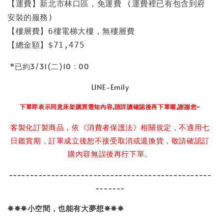
【運費】新北市林口區，免運費 (運費裡已有包含到府
安裝的服務)

【樓層費】6樓電梯大樓，無樓層費

【總金額】$71,475
*已約3/31(二)10：00
LINE-Emily
下單即表示同意床架購買需知內容,請詳讀確認後再下單喔,謝謝您~
客製化訂製商品，依《消費者保護法》相關規定，不適用七
日鑑賞期，訂單成立後恕不接受取消或退換貨，敬請確認訂
購內容無誤後再行下單。
------------------------------------------------
-------
✵✵✵
小空間，也能有大夢想
✵✵✵