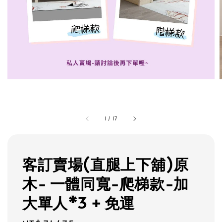
1
/
17
客訂賣場(直腿上下舖)原
木- 一體同寬-爬梯款-加
大單人*3 + 免運