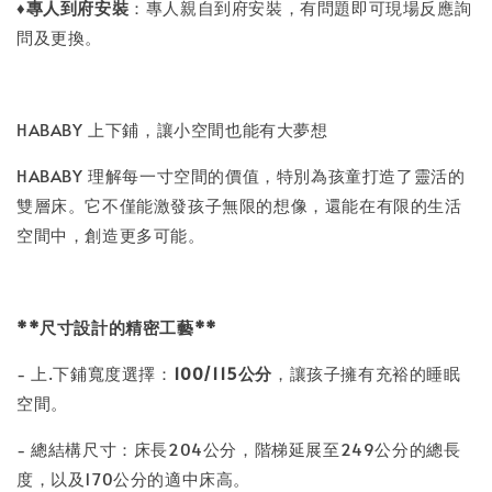
♦
專人到府安裝
：專人親自到府安裝，有問題即可現場反應詢
問及更換。
HABABY 上下鋪，讓小空間也能有大夢想
HABABY 理解每一寸空間的價值，特別為孩童打造了靈活的
雙層床。它不僅能激發孩子無限的想像，還能在有限的生活
空間中，創造更多可能。
**尺寸設計的精密工藝**
- 上.下鋪寬度選擇：
100/115
公分
，讓孩子擁有充裕的睡眠
空間。
- 總結構尺寸：床長204公分，階梯延展至249公分的總長
度，以及170公分的適中床高。