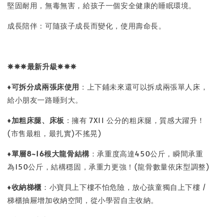
堅固耐用，無毒無害，給孩子一個安全健康的睡眠環境。
成長陪伴：可隨孩子成長而變化，使用壽命長。
✵✵✵
最新升級
✵✵✵
♦
可拆分成兩張床使用
：上下鋪未來還可以拆成兩張單人床，
給小朋友一路睡到大。
♦
加粗床腿、床板
：擁有 7X11 公分的粗床腿，質感大躍升！
(市售最粗，最扎實)不搖晃)
♦
單層8~16
根大龍骨結構
：承重度高達450公斤，瞬間承重
為150公斤，結構穩固，承重力更強！(龍骨數量依床型調整)
♦
收納梯櫃
：小寶貝上下樓不怕危險，放心孩童獨自上下樓 /
梯櫃抽屜增加收納空間，從小學習自主收納。