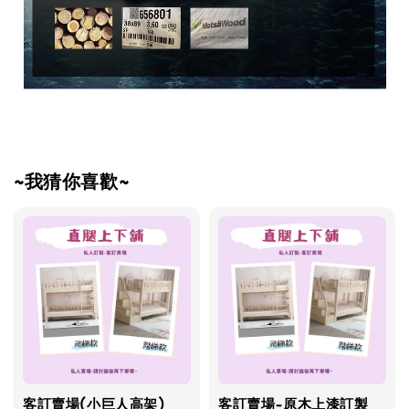
~我猜你喜歡~
客訂賣場(小巨人高架)
客訂賣場-原木上漆訂製