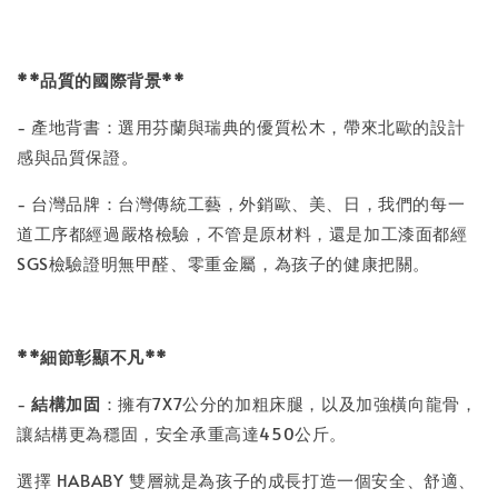
**品質的國際背景**
- 產地背書：選用芬蘭與瑞典的優質松木，帶來北歐的設計
感與品質保證。
- 台灣品牌：台灣傳統工藝，外銷歐、美、日，我們的每一
道工序都經過嚴格檢驗，不管是原材料，還是加工漆面都經
SGS檢驗證明無甲醛、零重金屬，為孩子的健康把關。
**細節彰顯不凡**
-
結構加固
：擁有7X7公分的加粗床腿，以及加強橫向龍骨，
讓結構更為穩固，安全承重高達450公斤。
選擇 HABABY 雙層就是為孩子的成長打造一個安全、舒適、