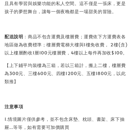
且具有學習與娛樂功能的私人空間。這不僅是一張床，更是
孩子的夢想舞台，讓每一個夜晚都是一場甜美的冒險。
配送說明
：商品不包含運費及樓層費；運費依下方運費表各
地區做為收費標準；樓層費電梯大樓與1樓免收費， 2樓(含)
以上樓層酌收1層100元樓層費，4樓以上每件再加收$100。
【上下鋪平均裝樓為三箱，若以三箱計，搬上二樓，樓層費
為300元、三樓600元、四樓1200元、五樓1800元，以此
類推】
注意事項
1.情境圖片僅供參考，並不包含床墊、枕頭、書架、床下抽
屜...等等，如有需要可加價購買