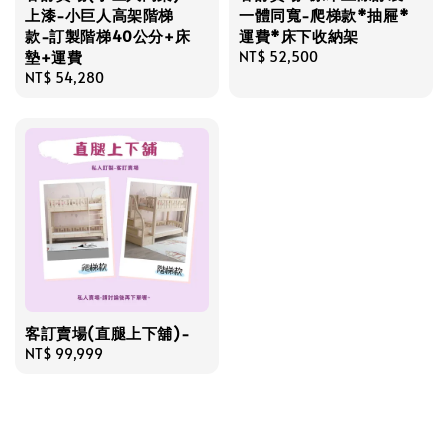
上漆-小巨人高架階梯
一體同寬-爬梯款*抽屜*
款-訂製階梯40公分+床
運費*床下收納架
墊+運費
Regular
NT$ 52,500
Regular
NT$ 54,280
price
price
客訂賣場(直腿上下舖)-
Regular
NT$ 99,999
price