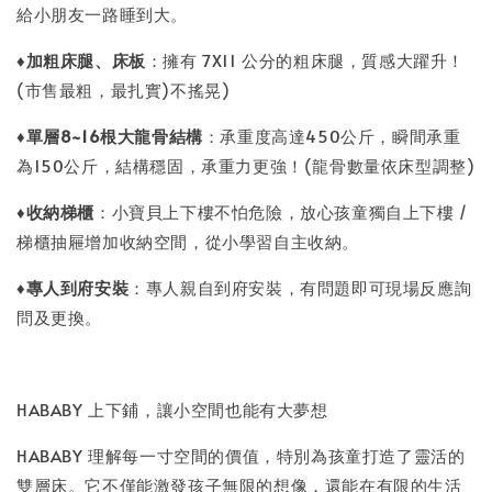
給小朋友一路睡到大。
♦
加粗床腿、床板
：擁有 7X11 公分的粗床腿，質感大躍升！
(市售最粗，最扎實)不搖晃)
♦
單層8~16
根大龍骨結構
：承重度高達450公斤，瞬間承重
為150公斤，結構穩固，承重力更強！(龍骨數量依床型調整)
♦
收納梯櫃
：小寶貝上下樓不怕危險，放心孩童獨自上下樓 /
梯櫃抽屜增加收納空間，從小學習自主收納。
♦
專人到府安裝
：專人親自到府安裝，有問題即可現場反應詢
問及更換。
HABABY 上下鋪，讓小空間也能有大夢想
HABABY 理解每一寸空間的價值，特別為孩童打造了靈活的
雙層床。它不僅能激發孩子無限的想像，還能在有限的生活