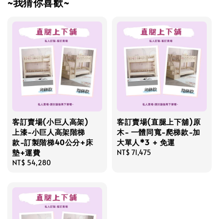
~我猜你喜歡~
客訂賣場(小巨人高架)
客訂賣場(直腿上下舖)原
上漆-小巨人高架階梯
木- 一體同寬-爬梯款-加
款-訂製階梯40公分+床
大單人*3 + 免運
墊+運費
Regular
NT$ 71,475
Regular
NT$ 54,280
price
price