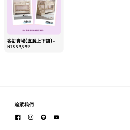
客訂賣場(直腿上下舖)-
Regular
NT$ 99,999
price
追蹤我們