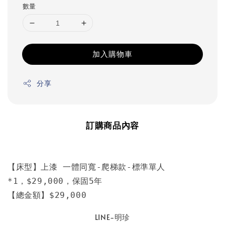
數量
加入購物車
分享
訂購商品內容
【床型】
上漆 
一體同寬-爬梯款
-標準單人
*1，
$29,000，保固5年
【總金額】
$29,000
LINE-明珍