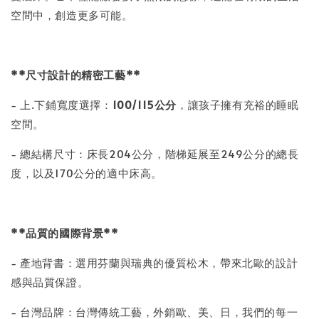
空間中，創造更多可能。
**尺寸設計的精密工藝**
- 上.下鋪寬度選擇：
100/115
公分
，讓孩子擁有充裕的睡眠
空間。
- 總結構尺寸：床長204公分，階梯延展至249公分的總長
度，以及170公分的適中床高。
**品質的國際背景**
- 產地背書：選用芬蘭與瑞典的優質松木，帶來北歐的設計
感與品質保證。
- 台灣品牌：台灣傳統工藝，外銷歐、美、日，我們的每一