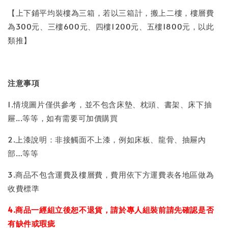
【上下鋪平均裝樓為三箱，若以三箱計，搬上二樓，樓層費
為300元、三樓600元、四樓1200元、五樓1800元，以此
類推】
注意事項
1.情境圖片僅供參考，並不包含床墊、枕頭、書架、床下抽
屜...等等，如有需要可加價購買
2.上漆說明：非接觸面不上漆，例如床板、龍骨、抽屜內
部…等等
3.商品不包含運費及樓層費，費用依下方運費表各地區做為
收費標準
4.商品一經組立後恕不退貨，請於專人組裝前請先確認是否
有缺件或瑕疵