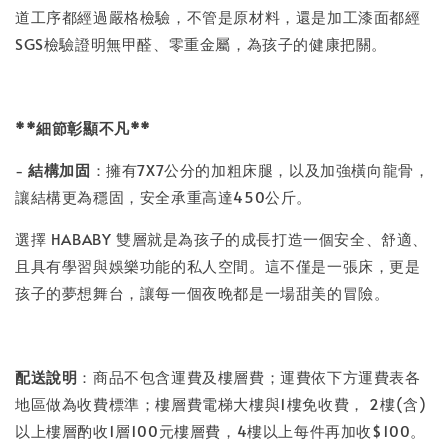
道工序都經過嚴格檢驗，不管是原材料，還是加工漆面都經
SGS檢驗證明無甲醛、零重金屬，為孩子的健康把關。
**細節彰顯不凡**
-
結構加固
：擁有7X7公分的加粗床腿，以及加強橫向龍骨，
讓結構更為穩固，安全承重高達450公斤。
選擇 HABABY 雙層就是為孩子的成長打造一個安全、舒適、
且具有學習與娛樂功能的私人空間。這不僅是一張床，更是
孩子的夢想舞台，讓每一個夜晚都是一場甜美的冒險。
配送說明
：商品不包含運費及樓層費；運費依下方運費表各
地區做為收費標準；樓層費電梯大樓與1樓免收費， 2樓(含)
以上樓層酌收1層100元樓層費，4樓以上每件再加收$100。