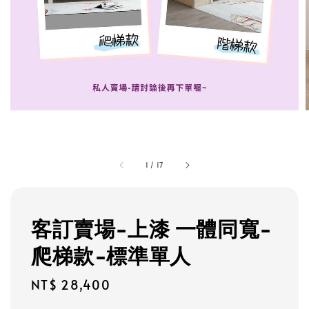
1
/
17
客訂賣場-上漆 一體同寬-
爬梯款-標準單人
Regular
NT$ 28,400
price