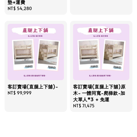
墊+運費
price
Regular
NT$ 54,280
price
客訂賣場(直腿上下舖)-
客訂賣場(直腿上下舖)原
木- 一體同寬-爬梯款-加
Regular
NT$ 99,999
大單人*3 + 免運
price
Regular
NT$ 71,475
price