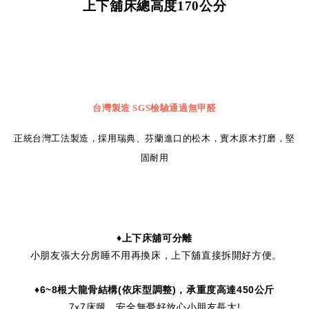
上下舖床總高度
170
公分
台灣製造
SGS
檢驗通過無甲醛
正統台灣工法製造，採用瑞典、芬蘭進口的松木，實木原木打磨，堅
固耐用
♦上下床舖可分離
小朋友張大分房睡不用再換床，上下舖直接拆開好方便。
♦6
~8
根大龍骨結構
(
依床型調整
)
，承重度高達450
公斤
7x7床腿，安全無憂好放心小朋友長大!