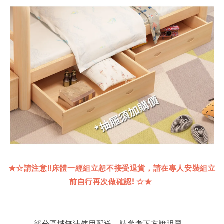
★☆
請注意
!!
床體一經組立恕不接受退貨，請在專人安裝組立
前自行再次做確認
!
☆★
部分區域無法使用配送，請參考下方說明圖。