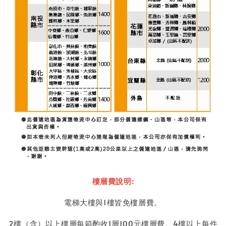
樓層費說明:
電梯大樓與1樓皆免樓層費。
2樓（含）以上樓層每箱酌收1層100元樓層費。4樓以上每件