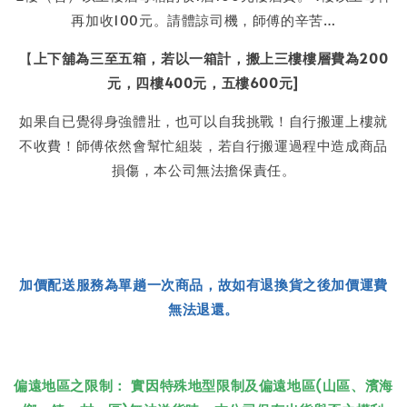
再加收100元。請體諒司機，師傅的辛苦…
【
上下舖為三至五箱，若以一箱計，搬上三樓樓層費為200
元，四樓400元，五樓600元]
如果自已覺得身強體壯，也可以自我挑戰！自行搬運上樓就
不收費！師傅依然會幫忙組裝，若自行搬運過程中造成商品
損傷，本公司無法擔保責任。
加價配送服務為單趟一次商品，故如有退換貨之後加價運費
無法退還。
偏遠地區之限制： 實因特殊地型限制及偏遠地區(山區、濱海