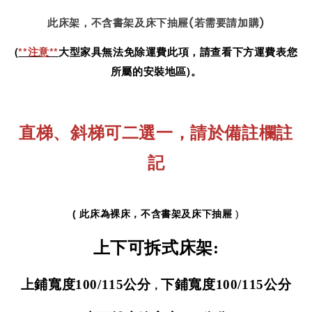
此床架，不含書架及床下抽屜(若需要請加購)
(
**注意**
大型家具無法免除運費此項，請查看下方運費表您
所屬的安裝地區)。
直梯、斜梯可二選一，
請於備註欄註
記
( 此床為裸床，不含書架及床下抽屜
)
上下可拆式床架:
上鋪寬度100
/115
公分
下鋪寬度100/
115
公分
，