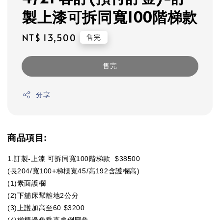
製上漆可拆同寬100階梯款
Regular
NT$ 13,500
售完
price
售完
分享
商品項目:
1.訂製-上漆 可拆同寬100階梯款 $38500
(長204/寬100+梯櫃寬45/高192含護欄高)
(1)素面護欄
(2)下舖床幫離地2公分
(3)上護加高至60 $3200