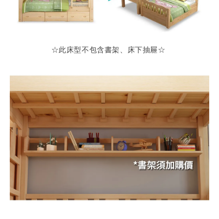
☆此床型不包含書架、床下抽屜
☆