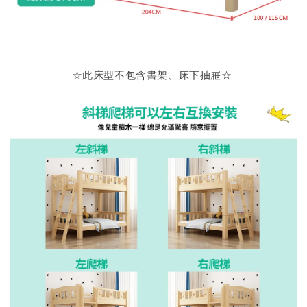
☆此床型不包含書架、床下抽屜
☆