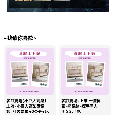
~我猜你喜歡~
客訂賣場(小巨人高架)
客訂賣場-上漆 一體同
上漆-小巨人高架階梯
寬-爬梯款-標準單人
款-訂製階梯40公分+床
Regular
NT$ 28,400