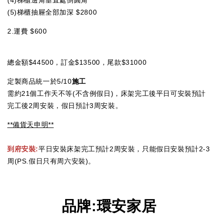
(4)梯櫃邊角垂直處倒圓角
(5)梯櫃抽屜全部加深 $2800
2.運費 $600
總金額$44500，訂金$13500，尾款$31000
定製商品統一於5/10
施工
需約21個工作天不等(不含例假日)，床架完工後平日可安裝預計
完工後2周安裝，假日預計3周安裝。
**備貨天申明**
到府安裝:
平日安裝床架完工預計2周安裝，只能假日安裝預計2-3
周(PS.假日只有周六安裝)。
品牌
:
環安家居