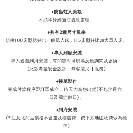
♦
防蟲蛀又美觀
木頭本身經過防蟲蛀處理。
♦共有2種尺寸規格
規格100床型就好比一般單人床，115床型好比加大單人床。
♦
專人到府安裝
專人親自到府安裝，有問題即可現場反應詢問及更換。
【此款考量安全設計，無客製尺寸服務】
♦接單製作
完成付款程序即訂單成立，14天內為您出貨(不包含週六、
日及國定假日)。
♦到府安裝
(*注意此商品價格不含運及樓層費，依下方地區收費做為標
準)