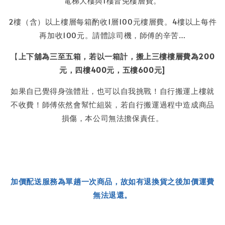
電梯大樓與1樓皆免樓層費。
2樓（含）以上樓層每箱酌收1層100元樓層費。4樓以上每件
再加收100元。請體諒司機，師傅的辛苦…
【
上下舖為三至五箱，若以一箱計，搬上三樓樓層費為200
元，四樓400元，五樓600元]
如果自已覺得身強體壯，也可以自我挑戰！自行搬運上樓就
不收費！師傅依然會幫忙組裝，若自行搬運過程中造成商品
損傷，本公司無法擔保責任。
加價配送服務為單趟一次商品，故如有退換貨之後加價運費
無法退還。