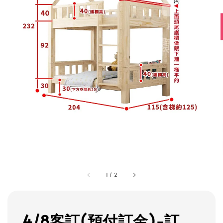
1
/
2
4/8客訂(預付訂金)-訂