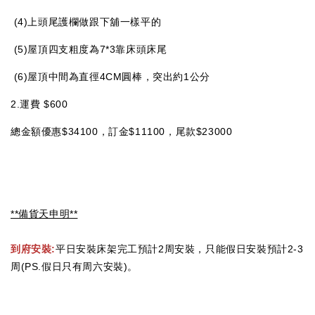
(4)上頭尾護欄做跟下舖一樣平的
(5)屋頂四支粗度為7*3靠床頭床尾
(6)屋頂中間為直徑4CM圓棒，突出約1公分
2.運費 $600
總金額優惠$34100，訂金$11100，尾款$23000
**備貨天申明**
到府安裝:
平日安裝床架完工預計2周安裝，只能假日安裝預計2-3
周(PS.假日只有周六安裝)。