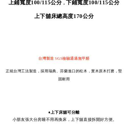
上鋪寬度100
/115
公分
下鋪寬度100/
115
公分
，
上下舖床總高度
170
公分
台灣製造
SGS
檢驗通過無甲醛
正統台灣工法製造，採用瑞典、芬蘭進口的松木，實木原木打磨，堅
固耐用
♦上下床舖可分離
小朋友張大分房睡不用再換床，上下舖直接拆開好方便。