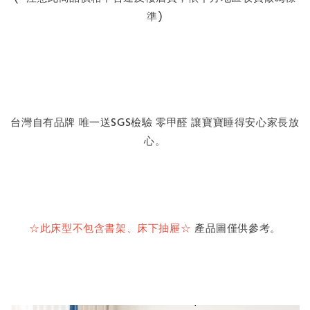
準)
台灣自有品牌 唯一送
SGS
檢驗 零甲醛 讓寶寶睡得安心家長放
心。
☆
此床型不包含書架、床下抽屜
☆
產品圖僅供參考。