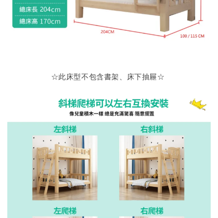
☆此床型不包含書架、床下抽屜
☆