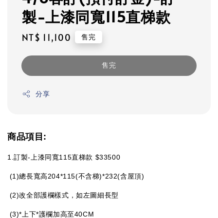
製-上漆同寬115直梯款
Regular
NT$ 11,100
售完
price
售完
分享
商品項目:
1.訂製-上漆同寬115直梯款 $33500
(1)總長寬高204*115(不含梯)*232(含屋頂)
(2)改全部護欄樣式，如左圖細長型
(3)*上下*護欄加高至40CM