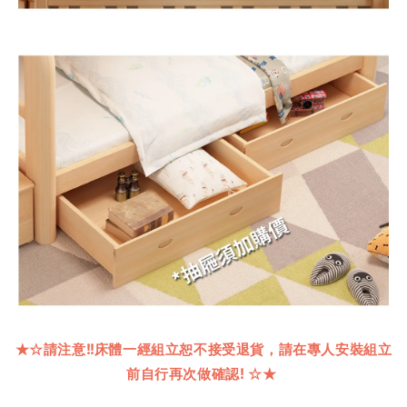
★☆
請注意
!!
床體一經組立恕不接受退貨，請在專人安裝組立
前自行再次做確認
!
☆★