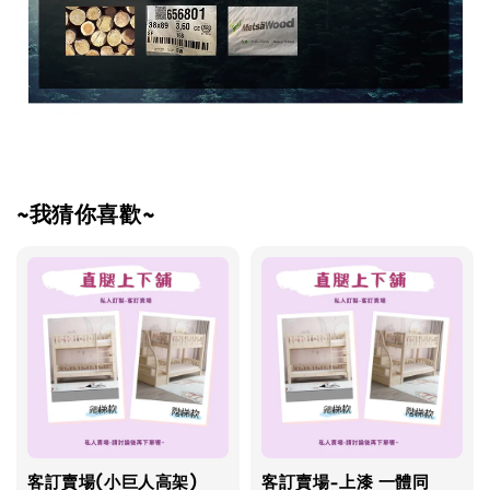
~我猜你喜歡~
客訂賣場(小巨人高架)
客訂賣場-上漆 一體同