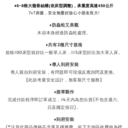
♦6
~8
根大龍骨結構
(
依床型調整
)
，承重度高達450
公斤
7x7床腿，安全無憂好放心小朋友長大!
♦
防蟲蛀又美觀
木頭本身經過防蟲蛀處理。
♦共有2種尺寸規格
規格100床型就好比一般單人床，115床型好比加大單人床。
♦
專人到府安裝
專人親自到府安裝，有問題即可現場反應詢問及更換。
【此款考量安全設計，無客製尺寸服務】
♦接單製作
完成付款程序即訂單成立，14天內為您出貨(不包含週六、
日及國定假日)。
♦到府安裝
(*注意此商品價格不含運及樓層費，依下方地區收費做為標