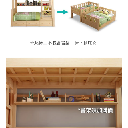
☆此床型不包含書架、床下抽屜
☆