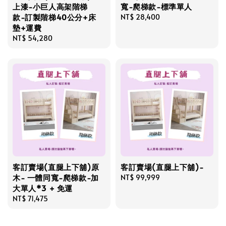
上漆-小巨人高架階梯
寬-爬梯款-標準單人
款-訂製階梯40公分+床
Regular
NT$ 28,400
墊+運費
price
Regular
NT$ 54,280
price
客訂賣場(直腿上下舖)原
客訂賣場(直腿上下舖)-
木- 一體同寬-爬梯款-加
Regular
NT$ 99,999
大單人*3 + 免運
price
Regular
NT$ 71,475
price