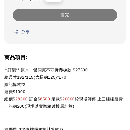
price
售完
分享
商品項目:
**訂製** 原木一體同寬不可拆爬梯款 $27500
總尺寸192*115(含梯約125)*170
贈記憶枕*2
運費$1000
總價$
28500
訂金$
8500
尾款$
20000
給現場師傅 上三樓樓層費
一箱約200(現場以實際箱數樓層計算)
樓層費現場依樓層箱數計算收取