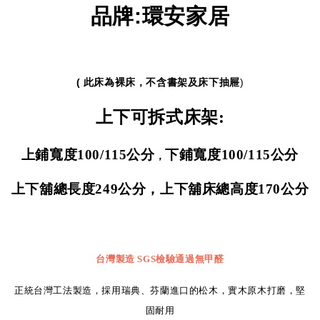
品牌
:
環安家居
( 此床為裸床，不含書架及床下抽屜
)
上下可拆式床架:
上鋪寬度100/115
公分
下鋪寬度100/115公分
，
上下舖總長度
249
公分，上下舖床總高度
170
公分
台灣製造
SGS
檢驗通過無甲醛
正統台灣工法製造，採用瑞典、芬蘭進口的松木，實木原木打磨，堅
固耐用