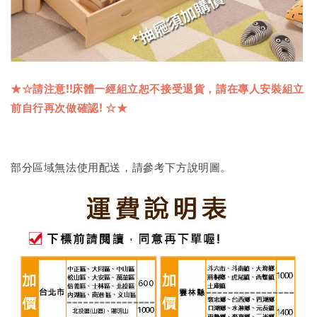
★☆
請注意
!!
床體一經組立恕不接受退貨，請在專人安裝組立
前自行再次做確認
!
☆★
部分區域無法使用配送，請參考下方說明圖。