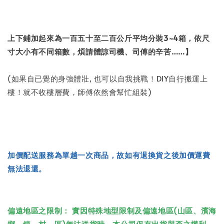
上下鋪加起來為一百五十至二百公斤平均分裝3~4箱，依尺
寸大小有不同箱數，煩請體諒司機、司傅的辛苦……】
(如果自已覺的身強體壯, 也可以自我挑戰！DIY自行搬運上
樓！就不收樓層費，師傅依然會幫忙組裝)
加價配送服務為單趟一次商品，故如有退換貨之後加價運費
無法退還。
偏遠地區之限制： 實因特殊地型限制及偏遠地區(山區、濱海
鄉、鎮、村、區)無法送貨時，本公司保有出貨與否之權利