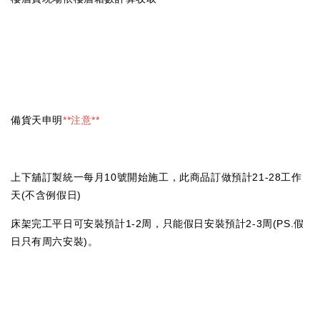
備貨天申明
**注意**
上下舖訂製統一每月10號開始施工，此商品訂做預計21-28工作
天(不含例假日)
床架完工平日可安裝預計1-2周，只能假日安裝預計2-3周(PS.假
日只有周六安裝)。