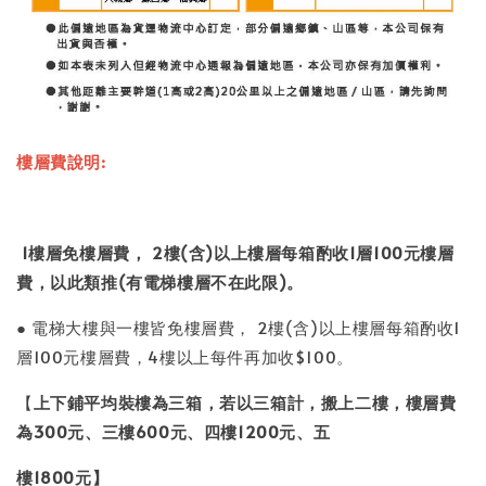
樓層費說明:
1
樓層免樓層費，
2
樓(含)以上樓層每箱酌收1層100元樓層
費，以此類推(有電梯樓層不在此限)。
● 電梯大樓與一樓皆免樓層費， 2樓(含)以上樓層
每箱酌收1
層100元樓層費
，
4樓以上每件再加收
$100
。
【
上下鋪平均裝樓為三箱，若以三箱計，搬上二樓，樓層費
為300元、三樓600元、四樓1200元、五
樓1800元】