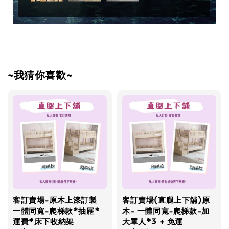
~我猜你喜歡~
客訂賣場-原木上漆訂製
客訂賣場(直腿上下舖)原
一體同寬-爬梯款*抽屜*
木- 一體同寬-爬梯款-加
運費*床下收納架
大單人*3 + 免運