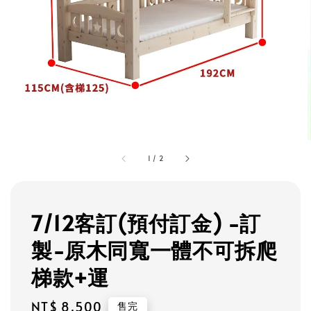
1
/
2
7/12客訂(預付訂金) -訂
製-原木同寬一體不可拆爬
梯款+運
Regular
NT$ 8,500
售完