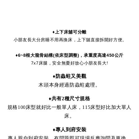
♦上下床舖可分離
小朋友長大分房睡不用再換床，上下舖直接拆開好方便。
♦6
~8
根大龍骨結構
(
依床型調整
)
，承重度高達450
公斤
7x7床腿，安全無憂好放心小朋友長大!
♦
防蟲蛀又美觀
木頭本身經過防蟲蛀處理。
♦共有2種尺寸規格
規格100床型就好比一般單人床，115床型好比加大單人
床。
♦
專人到府安裝
專人親自到府安裝，有問題即可現場反應詢問及更換。