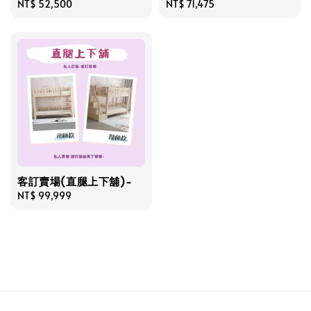
Regular
NT$ 52,500
Regular
NT$ 71,475
price
price
客訂賣場(直腿上下舖)-
Regular
NT$ 99,999
price