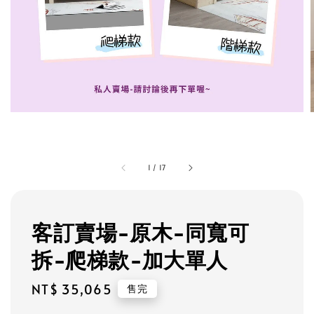
1
/
17
客訂賣場-原木-同寬可
拆-爬梯款-加大單人
Regular
NT$ 35,065
售完
price