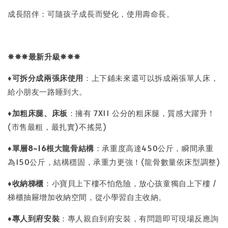
成長陪伴：可隨孩子成長而變化，使用壽命長。
✵✵✵
最新升級
✵✵✵
♦
可拆分成兩張床使用
：上下鋪未來還可以拆成兩張單人床，
給小朋友一路睡到大。
♦
加粗床腿、床板
：擁有 7X11 公分的粗床腿，質感大躍升！
(市售最粗，最扎實)不搖晃)
♦
單層8~16
根大龍骨結構
：承重度高達450公斤，瞬間承重
為150公斤，結構穩固，承重力更強！(龍骨數量依床型調整)
♦
收納梯櫃
：小寶貝上下樓不怕危險，放心孩童獨自上下樓 /
梯櫃抽屜增加收納空間，從小學習自主收納。
♦
專人到府安裝
：專人親自到府安裝，有問題即可現場反應詢