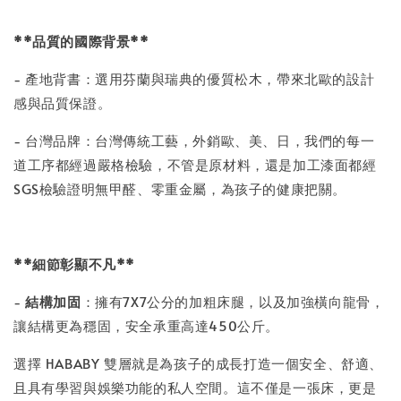
**品質的國際背景**
- 產地背書：選用芬蘭與瑞典的優質松木，帶來北歐的設計
感與品質保證。
- 台灣品牌：台灣傳統工藝，外銷歐、美、日，我們的每一
道工序都經過嚴格檢驗，不管是原材料，還是加工漆面都經
SGS檢驗證明無甲醛、零重金屬，為孩子的健康把關。
**細節彰顯不凡**
-
結構加固
：擁有7X7公分的加粗床腿，以及加強橫向龍骨，
讓結構更為穩固，安全承重高達450公斤。
選擇 HABABY 雙層就是為孩子的成長打造一個安全、舒適、
且具有學習與娛樂功能的私人空間。這不僅是一張床，更是