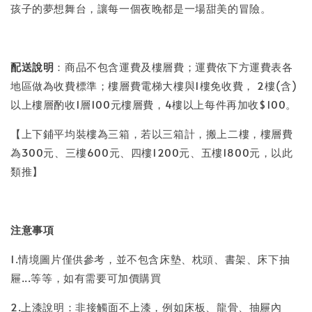
孩子的夢想舞台，讓每一個夜晚都是一場甜美的冒險。
配送說明
：商品不包含運費及樓層費；運費依下方運費表各
地區做為收費標準；樓層費電梯大樓與1樓免收費， 2樓(含)
以上樓層酌收1層100元樓層費，4樓以上每件再加收$100。
【上下鋪平均裝樓為三箱，若以三箱計，搬上二樓，樓層費
為300元、三樓600元、四樓1200元、五樓1800元，以此
類推】
注意事項
1.情境圖片僅供參考，並不包含床墊、枕頭、書架、床下抽
屜...等等，如有需要可加價購買
2.上漆說明：非接觸面不上漆，例如床板、龍骨、抽屜內