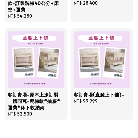
款-訂製階梯40公分+床
Regular
NT$ 28,400
墊+運費
price
Regular
NT$ 54,280
price
客訂賣場-原木上漆訂製
客訂賣場(直腿上下舖)-
一體同寬-爬梯款*抽屜*
Regular
NT$ 99,999
運費*床下收納架
price
Regular
NT$ 52,500
price