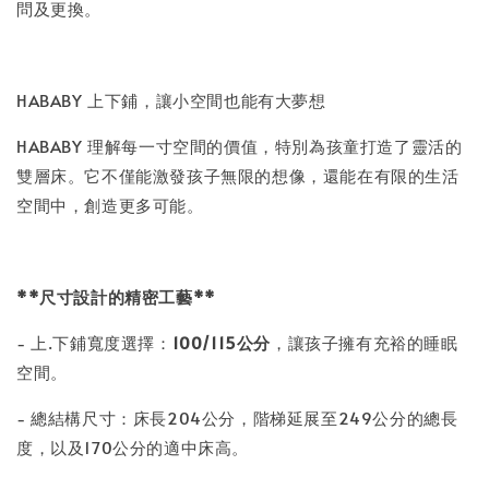
問及更換。
HABABY 上下鋪，讓小空間也能有大夢想
HABABY 理解每一寸空間的價值，特別為孩童打造了靈活的
雙層床。它不僅能激發孩子無限的想像，還能在有限的生活
空間中，創造更多可能。
**尺寸設計的精密工藝**
- 上.下鋪寬度選擇：
100/115
公分
，讓孩子擁有充裕的睡眠
空間。
- 總結構尺寸：床長204公分，階梯延展至249公分的總長
度，以及170公分的適中床高。