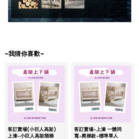
~我猜你喜歡~
客訂賣場(小巨人高架)
客訂賣場-上漆 一體同
上漆-小巨人高架階梯
寬-爬梯款-標準單人