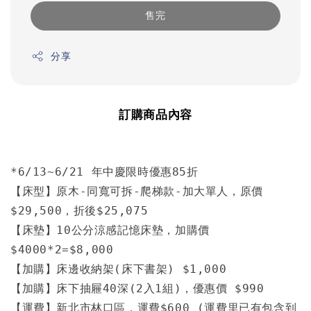
售完
分享
訂購商品內容
*6/13~6/21 年中慶限時優惠85折

【床型】原木-同寬可拆-爬梯款-加大單人，原價
$29,500，折後$25,075

【床墊】10公分涼感記憶床墊，加購價
$4000*2=$8,000

【加購】床邊收納架(床下書架) $1,000

【加購】床下抽屜40深(2入1組)，優惠價 $990

【運費】新北市林口區，運費$600 (運費里已有包含到