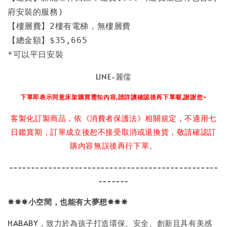
府安裝的服務)

【樓層費】2樓有電梯，無樓層費

【總金額】$35,665

*可以平日安裝
LINE-麗儒
下單即表示同意床架購買需知內容,請詳讀確認後再下單喔,謝謝您~
客製化訂製商品，依《消費者保護法》相關規定，不適用七
日鑑賞期，訂單成立後恕不接受取消或退換貨，敬請確認訂
購內容無誤後再行下單。
------------------------------------------------
-------
✵✵✵
小空間，也能有大夢想
✵✵✵
HABABY，致力於為孩子打造環保、安全、創新且具有美感