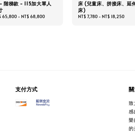
- 階梯款 - 115加大單人
床 (兒童床、拼接床、延
寸
床)
ular
$ 65,800
-
NT$ 68,800
Regular
NT$ 7,780
-
NT$ 18,250
ce
price
支付方式
關
致
感
樂
的