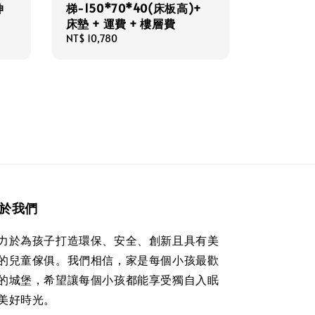
伸
梯-150*70*40(床板高)+
床墊 + 運費 + 樓層費
Regular
NT$ 10,780
price
於我們
力於為孩子打造環保、安全、創新且具有美
的兒童傢俱。我們相信，家是每個小孩最歡
的城堡，希望讓每個小孩都能享受獨自入眠
美好時光。