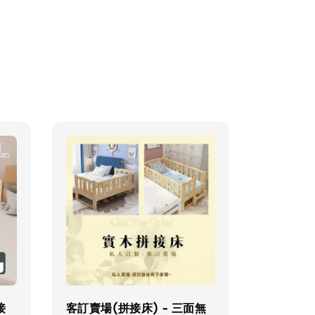
接
客訂賣場(拼接床) - 三面無