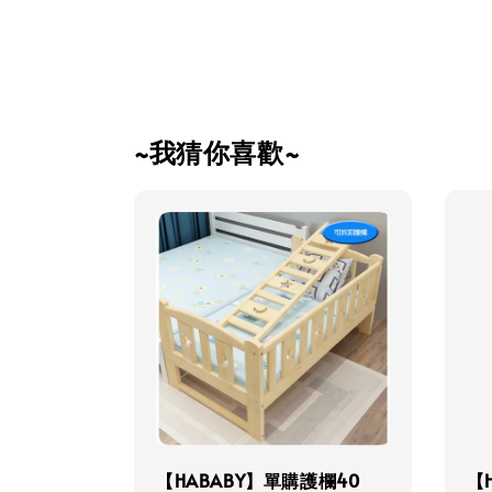
~我猜你喜歡~
【HABABY】單購護欄40
【