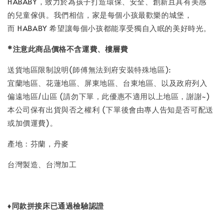
HABABY，致力於為孩子打造環保、安全、創新且具有美感
的兒童傢俱。我們相信，家是每個小孩最歡樂的城堡，
而 HABABY 希望讓每個小孩都能享受獨自入眠的美好時光。
*
注意此商品價格不含運費、樓層費
送貨地區限制說明(師傅無法到府安裝特殊地區):
宜蘭地區、花蓮地區、屏東地區、台東地區、以及政府列入
偏遠地區/山區 (請勿下單，此優惠不適用以上地區，謝謝~)
本公司保有出貨與否之權利 (下單後會由專人告知是否可配送
或加價運費)。
產地：芬蘭，丹麥
台灣製造、台灣加工
♦
同款拼接床已通過檢驗認證