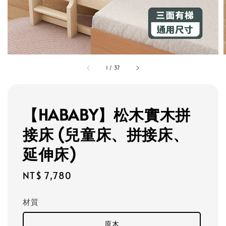
1
/
37
【HABABY】松木實木拼
接床 (兒童床、拼接床、
延伸床)
Regular
NT$ 7,780
price
材質
原木