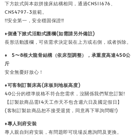
下方款式與本款拼接床結構相同，通過CNS11676、
CNS4797-3規範。
!!安全第一，安全穩固保證!!
♦
側邊下掀式
活動式護欄
(
如需請另外備註
)
長形活動護欄，可依需求決定裝在上方或右側，或者拆除。
♦
5
〜
8
根大龍骨結構（依床型調整），承重度高達
450
公
斤
安全無憂好放心！
♦
可客制訂製床高
(
床板到地板高度
)
40公分的標準規格不符合您需求，沒關係我們幫您訂製!
【訂製款商品需14天工作天不包含週六日及國定假日】
(客制訂製款商品恕不接受退貨，同意再下單詢問喔!)
♦
專人到府安裝
專人親自到府安裝，有問題即可現場反應詢問及更換。