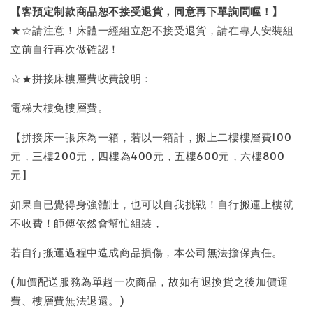
【客預定制款商品恕不接受退貨，同意再下單詢問喔！】
★☆請注意！床體一經組立恕不接受退貨，請在專人安裝組
立前自行再次做確認！
☆★拼接床樓層費收費說明：
電梯大樓免樓層費。
【拼接床一張床為一箱，若以一箱計，搬上二樓樓層費100
元，三樓200元，四樓為400元，五樓600元，六樓800
元】
如果自已覺得身強體壯，也可以自我挑戰！自行搬運上樓就
不收費！師傅依然會幫忙組裝，
若自行搬運過程中造成商品損傷，本公司無法擔保責任。
(加價配送服務為單趟一次商品，故如有退換貨之後加價運
費、樓層費無法退還。)