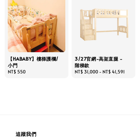
【HABABY】樓梯護欄/
3/27官網-高架直腿 -
小門
階梯款
Regular
NT$ 550
Regular
NT$ 31,000
-
NT$ 41,591
price
price
追蹤我們