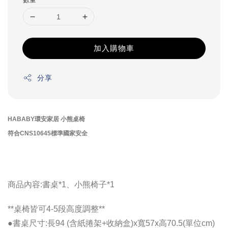
加入購物車
分享
HABABY環安家居 小熊桌椅
符合CNS10645標準國家安全
商品內容:書桌*1、小熊椅子*1
**桌椅皆可4-5段高度調整**
●書桌尺寸:長94 (含紙捲架+收納盒)x寬57x高70.5(單位cm)