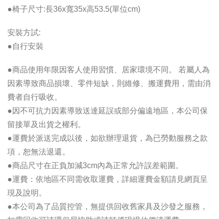
●椅子尺寸:長36x寬35x高53.5(單位cm)
安裝方試:
●自行安裝
●商品使用年限因客人使用習慣、居家環境不同。 若屬人為
因素導致商品損壞、零件短缺，則維修、搬運費用，需由消
費者自行吸收。
●因不可抗力因素導致送達延誤或部分偏遠地區，本公司保
留接單及出貨之權利。
●運費於派送完成以後，如欲辦理退貨，為已勞動服務之款
項，恕無法退還。
●商品尺寸在正負加減3cm內為正常允許誤差範圍。
●運費：依地區不同需收取運費，詳細運費金額請見網頁呈
現及說明。
●本公司為了品質控管，無提供回收舊家具及沙發之服務，