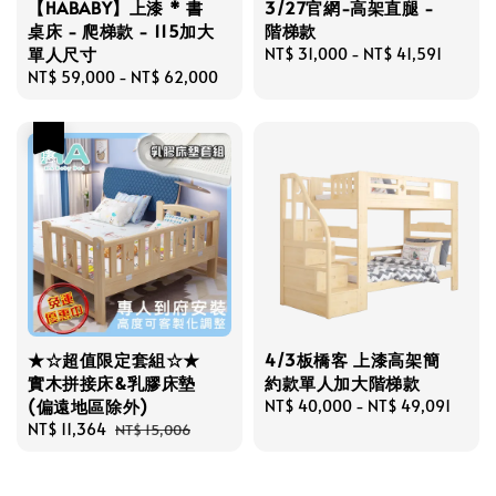
【HABABY】上漆 * 書
3/27官網-高架直腿 -
桌床 - 爬梯款 - 115加大
階梯款
單人尺寸
Regular
NT$ 31,000
-
NT$ 41,591
Regular
NT$ 59,000
-
NT$ 62,000
price
price
優惠
★☆超值限定套組☆★
4/3板橋客 上漆高架簡
實木拼接床&乳膠床墊
約款單人加大階梯款
(偏遠地區除外)
Regular
NT$ 40,000
-
NT$ 49,091
Sale
NT$ 11,364
Regular
price
NT$ 15,006
price
price