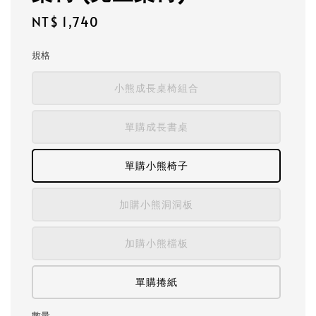
Regular
NT$ 1,740
price
規格
小熊成長桌椅組合
單購成長書桌
單購小熊椅子
加購小熊洞洞板
加購小熊檔板
單購捲紙
數量