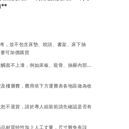
**
參考，並不包含床墊、枕頭、書架、床下抽
需要可加價購買
接觸面不上漆，例如床板、龍骨、抽屜內部…
費及樓層費，費用依下方運費表各地區做為收
後恕不退貨，請於專人組裝前請先確認是否有
商品材質特性加上人工丈量，尺寸難免有誤