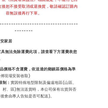
立後恕不接受取消或退換貨，敬請確認訂購內
容無誤後再行下單。
----------------------------------
--------
環安家居
家具無法免除運費此項，請查看下方運費表您
。
品價格不含運費
，依送達的鄉鎮區價格為準
師傅現場安裝收取)
限制：
實因特殊地型限制及偏遠地區(山區、
、村、區)無法送貨時，本公司保有出貨與否
單後會由專人告知是否可配送)。