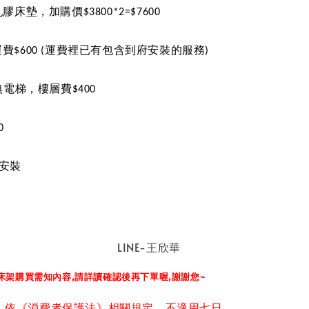
乳膠床墊，加購價
$3800*2=$7600
運費
$600 (
運費裡已有包含到府安裝的服務
)
無電梯，樓層費
$400
0
安裝
NE-王欣華
床架購買需知內容,請詳讀確認後再下單喔,謝謝您~
，依《消費者保護法》相關規定，不適用七日