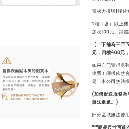
電梯大樓與1樓皆
2樓（含）以上樓
加收100元。請
【
上下舖為三至五
元，四樓400元，
如果自已覺得身
收費！師傅依然
傷，本公司無法
(加價配送服務
無法退還。)
部分區域無法使
**商品尺寸可能