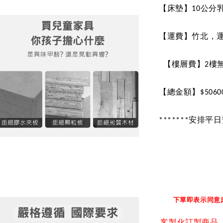
【床墊】
10
公分
【運費】竹北，
【樓層費】
2
樓
【總金額】
$5060
*******
安排平日
LI
下單即表示同意
客製化訂製商品