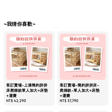
~我猜你喜歡~
客訂賣場-上漆簡約拼拼
客訂賣場-簡約拼拼床-
床爬梯款單人加大+床墊
爬梯款-單人加大+床墊
+運費
+運費
Regular
NT$ 42,290
Regular
NT$ 37,790
price
price