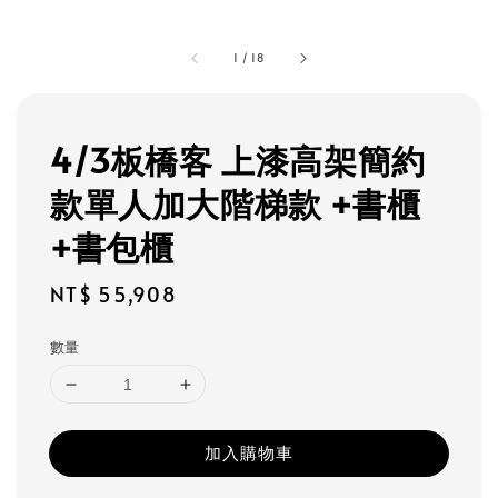
1
/
18
4/3板橋客 上漆高架簡約
款單人加大階梯款 +書櫃
+書包櫃
Regular
NT$ 55,908
price
數量
加入購物車