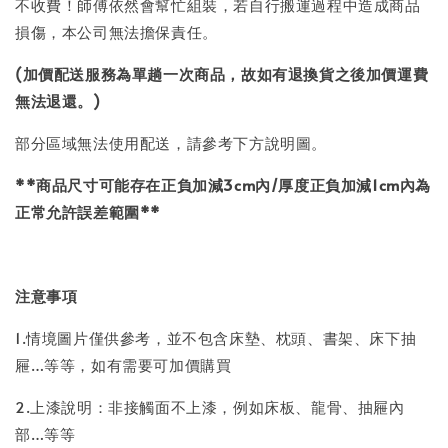
不收費！師傅依然會幫忙組裝，若自行搬運過程中造成商品
損傷，本公司無法擔保責任。
(加價配送服務為單趟一次商品，故如有退換貨之後加價運費
無法退還。)
部分區域無法使用配送，請參考下方說明圖。
**商品尺寸可能存在正負加減3cm內/厚度正負加減1cm內為
正常允許誤差範圍**
注意事項
1.情境圖片僅供參考，並不包含床墊、枕頭、書架、床下抽
屜…等等，如有需要可加價購買
2.上漆說明：非接觸面不上漆，例如床板、龍骨、抽屜內
部…等等