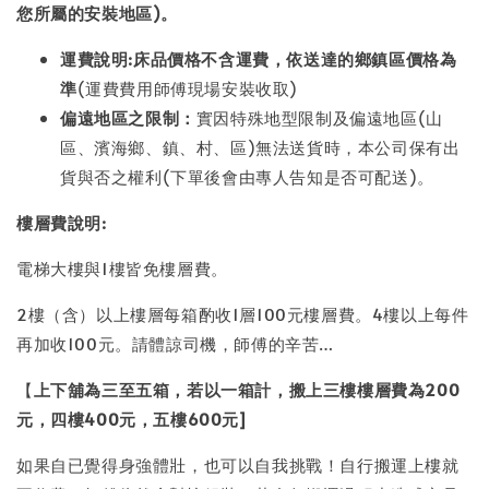
您所屬的安裝地區)。
運費說明:
床品價格不含運費
，依送達的鄉鎮區價格為
準
(運費費用師傅現場安裝收取)
偏遠地區之限制：
實因特殊地型限制及偏遠地區(山
區、濱海鄉、鎮、村、區)無法送貨時，本公司保有出
貨與否之權利(下單後會由專人告知是否可配送)。
樓層費說明:
電梯大樓與1樓皆免樓層費。
2樓（含）以上樓層每箱酌收1層100元樓層費。4樓以上每件
再加收100元。請體諒司機，師傅的辛苦…
【
上下舖為三至五箱，若以一箱計，搬上三樓樓層費為200
元，四樓400元，五樓600元]
如果自已覺得身強體壯，也可以自我挑戰！自行搬運上樓就