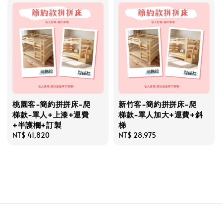
桃園客-簡約拼拼床-爬
新竹客-簡約拼拼床-爬
梯款-單人+上漆+運費
梯款-單人加大+運費+斜
+半護欄+訂製
梯
Regular
NT$ 41,820
Regular
NT$ 28,975
price
price