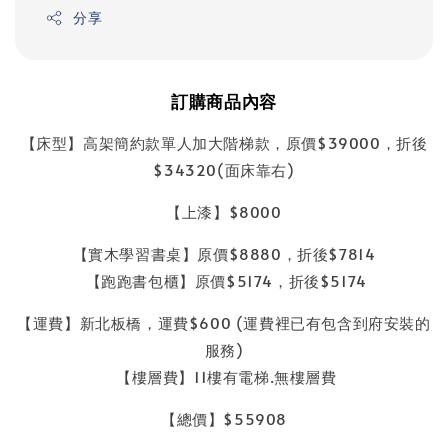
分享
訂購商品內容
【床型】高架簡約款單人加大階梯款，原價$39000，折後
$34320(面床靠右)
【上漆】$8000
【實木學習書桌】原價$8880，折後$7814
【跑跑書包櫃】原價$5174，折後$5174
【運費】新北板橋，運費$600 (運費裡已有包含到府安裝的
服務)
【樓層費】11樓有電梯.無樓層費
【總價】$55908