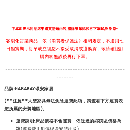
下單即表示同意床架購買需知內容,請詳讀確認後再下單喔,謝謝您~
客製化訂製商品，依《消費者保護法》相關規定，不適用七
日鑑賞期，訂單成立後恕不接受取消或退換貨，敬請確認訂
購內容無誤後再行下單。
------------------------------------------------
-------
品牌
:
HABABAY環安家居
(
**注意**
大型家具無法免除運費此項，請查看下方運費表
您所屬的安裝地區)。
運費說明:
床品價格不含運費
，依送達的鄉鎮區價格為
準
(運費費用師傅現場安裝收取)