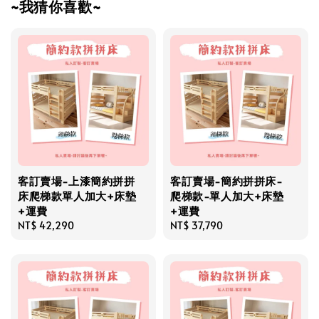
~我猜你喜歡~
客訂賣場-上漆簡約拼拼
客訂賣場-簡約拼拼床-
床爬梯款單人加大+床墊
爬梯款-單人加大+床墊
+運費
+運費
Regular
NT$ 42,290
Regular
NT$ 37,790
price
price