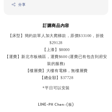
分享
訂購商品內容
【床型】簡約款單人加大爬梯款，原價$33100，折後
$29128
【上漆】$8000
【運費】新北市板橋區，運費$600 (運費已有包含到府安
裝的服務)

 【樓層費】大樓有電梯，無樓層費

 【總金額】$37728
*平日可以安裝
LINE-
PH Chen-(板)