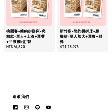
桃園客-簡約拼拼床-爬
新竹客-簡約拼拼床-爬
梯款-單人+上漆+運費
梯款-單人加大+運費+斜
+半護欄+訂製
梯
Regular
NT$ 41,820
Regular
NT$ 28,975
price
price
追蹤我們