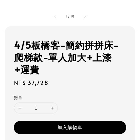
1
/
18
4/5板橋客-簡約拼拼床-
爬梯款-單人加大+上漆
+運費
Regular
NT$ 37,728
price
數量
加入購物車