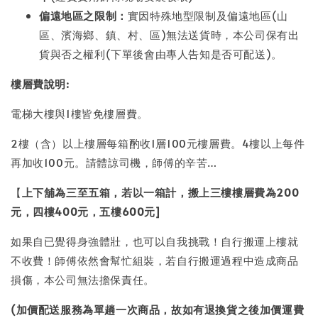
偏遠地區之限制：
實因特殊地型限制及偏遠地區(山
區、濱海鄉、鎮、村、區)無法送貨時，本公司保有出
貨與否之權利(下單後會由專人告知是否可配送)。
樓層費說明:
電梯大樓與1樓皆免樓層費。
2樓（含）以上樓層每箱酌收1層100元樓層費。4樓以上每件
再加收100元。請體諒司機，師傅的辛苦…
【
上下舖為三至五箱，若以一箱計，搬上三樓樓層費為200
元，四樓400元，五樓600元]
如果自已覺得身強體壯，也可以自我挑戰！自行搬運上樓就
不收費！師傅依然會幫忙組裝，若自行搬運過程中造成商品
損傷，本公司無法擔保責任。
(加價配送服務為單趟一次商品，故如有退換貨之後加價運費