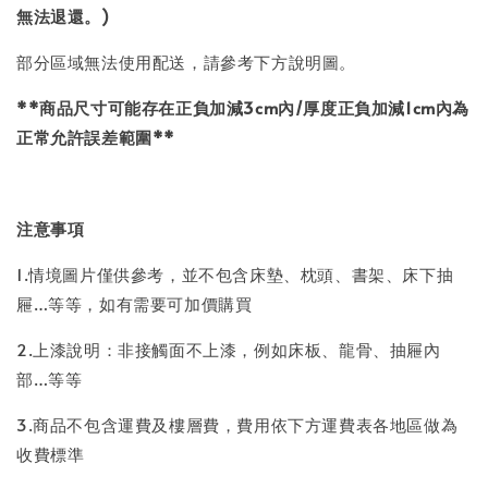
無法退還。)
部分區域無法使用配送，請參考下方說明圖。
**商品尺寸可能存在正負加減3cm內/厚度正負加減1cm內為
正常允許誤差範圍**
注意事項
1.情境圖片僅供參考，並不包含床墊、枕頭、書架、床下抽
屜…等等，如有需要可加價購買
2.上漆說明：非接觸面不上漆，例如床板、龍骨、抽屜內
部…等等
3.商品不包含運費及樓層費，費用依下方運費表各地區做為
收費標準