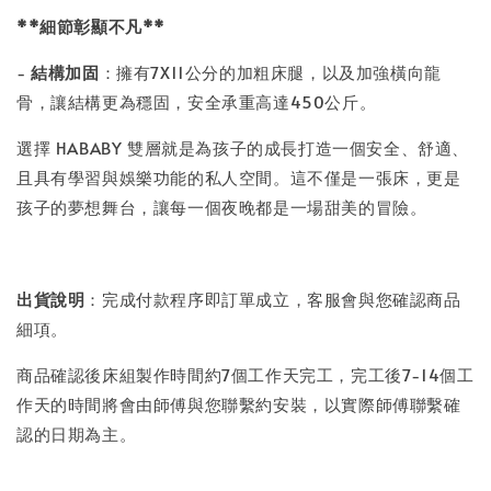
**細節彰顯不凡**
-
結構加固
：擁有7X11公分的加粗床腿，以及加強橫向龍
骨，讓結構更為穩固，安全承重高達450公斤。
選擇 HABABY 雙層就是為孩子的成長打造一個安全、舒適、
且具有學習與娛樂功能的私人空間。這不僅是一張床，更是
孩子的夢想舞台，讓每一個夜晚都是一場甜美的冒險。
出貨說明
：完成付款程序即訂單成立，客服會與您確認商品
細項。
商品確認後床組製作時間約7個工作天完工，完工後7-14個工
作天的時間將會由師傅與您聯繫約安裝，以實際師傅聯繫確
認的日期為主。