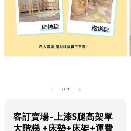
1
/
17
客訂賣場-上漆S腿高架單
大階梯 +床墊+床架+運費