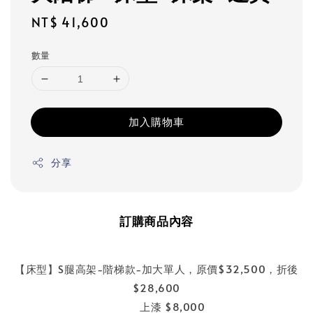
Regular
NT$ 41,600
price
數量
加入購物車
分享
訂購商品內容
【床型】S腿高架-階梯款-加大單人，原價$32,500，折後
$28,600
上漆 $8,000