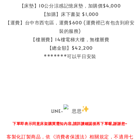
【床墊】10公分涼感記憶床墊，加購價$4,000
【加購】床下書架 $1,000
【運費】台中市西屯區，運費$600 (運費裡已有包含到府安
裝的服務)
【樓層費】14樓電梯大樓，無樓層費
【總金額】$42,200
*******可以平日安裝
LINE-
️思思
下單即表示同意床架購買需知內容,請詳讀確認後再下單喔,謝謝您~
客製化訂製商品，依《消費者保護法》相關規定，不適用七