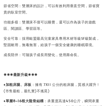
節省空間：雙層床的設計，可以有效利用垂直空間，節省寶
貴的臥室空間。
功能多樣：雙層床不僅可以睡覺，還可以作為孩子的遊戲
區、閱讀區、學習區等。
安全可靠：採用歐盟最高兒童家具專用木材等級SF級製成，
堅固耐用，無毒無害，給孩子一個安全健康的睡眠環境。
成長陪伴：可隨孩子成長而變化，使用壽命長。
✵✵✵
最新升級
✵✵✵
♦
加粗床腿、床板
：擁有 7X11 公分的粗床腿，質感大躍升！
(市售最粗，最扎實)不搖晃)
♦
單層8~16
根大龍骨結構
：承重度高達450公斤，瞬間承重