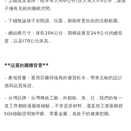
- 上鋪寬度選擇：標準單人100公分/加大單人115公分，讓孩
子擁有充裕的睡眠空間。
- 下鋪無論孩子在閱讀、玩耍，都能有更自由的活動範圍。
- 總結構尺寸：床長204公分，階梯延展至249公分的總長
度，以及170公分床高。
**品質的國際背景**
- 產地背書：選用芬蘭與瑞典的優質松木，帶來北歐的設計
感與品質保證。
- 台灣品牌：台灣傳統工藝，外銷歐、美、日，我們的每一
道工序都經過嚴格檢驗，不管是原材料，還是加工漆面都經
SGS檢驗證明無甲醛、零重金屬，為孩子的健康把關。