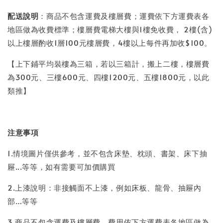
配送說明
：商品不包含運費及樓層費；運費依下方運費表各
地區做為收費標準；樓層費電梯大樓與1樓免收費， 2樓(含)
以上樓層酌收1層100元樓層費，4樓以上每件再加收$100。
【上下鋪平均裝樓為三箱，若以三箱計，搬上二樓，樓層費
為300元、三樓600元、四樓1200元、五樓1800元，以此
類推】
注意事項
1.情境圖片僅供參考，並不包含床墊、枕頭、書架、床下抽
屜...等等，如有需要可加價購買
2.上漆說明：非接觸面不上漆，例如床板、龍骨、抽屜內
部…等等
3.商品不包含運費及樓層費，費用依下方運費表各地區做為