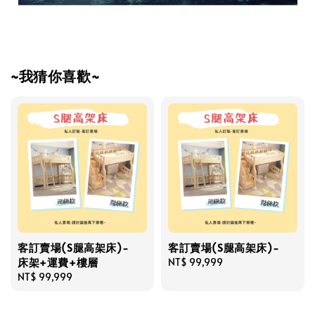
~我猜你喜歡~
客訂賣場(S腿高架床)-
客訂賣場(S腿高架床)-
床架+運費+樓層
Regular
NT$ 99,999
Regular
NT$ 99,999
price
price