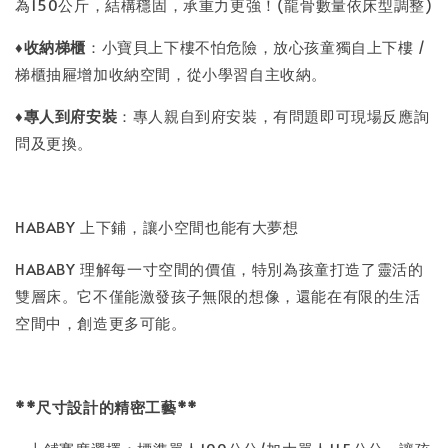
為150公斤，結構穩固，承重力更強！(龍骨數量依床型調整)
♦
收納梯櫃
：小寶貝上下樓不怕危險，放心孩童獨自上下樓 /
梯櫃抽屜增加收納空間，從小學習自主收納。
♦
專人到府安裝
：專人親自到府安裝，有問題即可現場反應詢
問及更換。
HABABY 上下鋪，讓小空間也能有大夢想
HABABY 理解每一寸空間的價值，特別為孩童打造了靈活的
雙層床。它不僅能激發孩子無限的想像，還能在有限的生活
空間中，創造更多可能。
**尺寸設計的精密工藝**