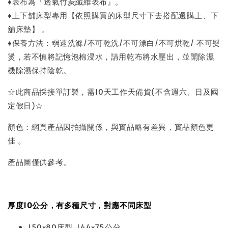
♦表布為『透氣竹炭纖維表布』。
♦上下舖床型專用【依照購買的床型尺寸下去搭配選購上、下
舖床墊】 。
♦保養方法：弱速洗滌/不可乾洗/不可漂白/不可烘乾/ 不可熨
燙，若不慎將記憶泡棉浸水，請用乾布將水壓出，並開除濕
機除濕保持陰乾。
☆此商品採接單訂製，需10天工作天備貨(不含週六、日及國
定假日)☆
顏色：網頁產品因拍攝關係，與實品略有差異，實品顏色更
佳 。
產品圖僅供參考。
厚度10公分，有多種尺寸，對應不同床型
150x80床型-144x75公分