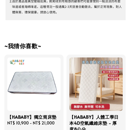
~我猜你喜歡~
【HABABY】獨立筒床墊
【HABABY】人體工學日
本4D空氣纖維床墊 - 厚
Regular
NT$ 10,900
-
NT$ 21,000
度8公分
price