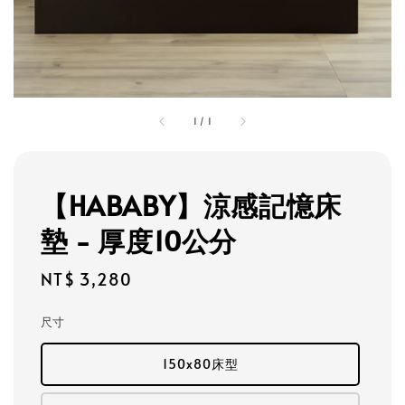
1
/
1
【HABABY】涼感記憶床
墊 - 厚度10公分
Regular
NT$ 3,280
price
尺寸
150x80床型