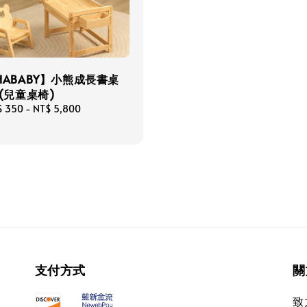
HABABY】小熊成長書桌
 (兒童桌椅)
ular
$ 350
-
NT$ 5,800
ce
支付方式
關
致