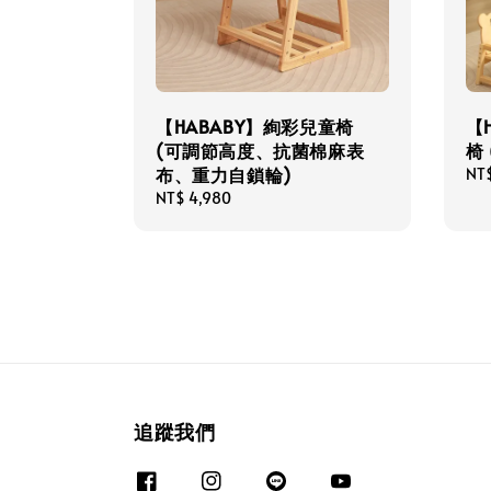
【HABABY】絢彩兒童椅
【
(可調節高度、抗菌棉麻表
椅
布、重力自鎖輪)
Reg
NT
pri
Regular
NT$ 4,980
price
追蹤我們