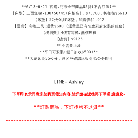
**6/13~6/21 官網.門市全部商品85折(不含訂製)**

【床型】三面無梯-130*50*45(床板高)，$7,780，折扣後$6613

【床墊】5公分乳膠床墊，加購價$1,912

【運費】高雄三民.運費$600 (運費里已有包含到府安裝的服務)

【樓層費】4樓有電梯.無樓層費

【總價】$9125

**不需要上漆

**平日可安裝(假日加收$500)**

**大總床高55公分，與客戶確認床板高45公分即可
LINE-
Ashley
下單即表示同意床架購買需知內容,請詳讀確認後再下單喔,謝謝您~
**訂製商品，下訂後恕不退貨**
------------------------------------------------
------------------------------