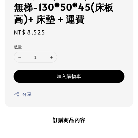
無梯-130*50*45(床板
高)+ 床墊 + 運費
Regular
NT$ 8,525
price
數量
加入購物車
分享
訂購商品內容