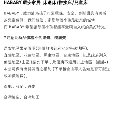
HABABY
環安家居
床邊床
/
拼接床
/
兒童床
HABABY，致力於為孩子打造環保、安全、創新且具有美感
的兒童傢俱。我們相信，家是每個小孩最歡樂的城堡，
而 HABABY 希望讓每個小孩都能享受獨自入眠的美好時光。
*
注意此商品價格不含運費、樓層費
送貨地區限制說明(師傅無法到府安裝特殊地區):
宜蘭地區、花蓮地區、屏東地區、台東地區、以及政府列入
偏遠地區/山區 (請勿下單，此優惠不適用以上地區，謝謝~)
本公司保有出貨與否之權利 (下單後會由專人告知是否可配送
或加價運費)。
產地：芬蘭，丹麥
台灣製造、台灣加工