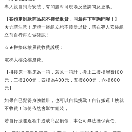
專人親自到府安裝，有問題即可現場反應詢問及更換。
【客預定制款商品恕不接受退貨，同意再下單詢問喔！】
★☆請注意！床體一經組立恕不接受退貨，請在專人安裝組
立前自行再次做確認！
☆★拼接床樓層費收費說明：
電梯大樓免樓層費。
【拼接床一張床為一箱，若以一箱計，搬上二樓樓層費100
元，三樓200元，四樓為400元，五樓600元，六樓800
元】
如果自已覺得身強體壯，也可以自我挑戰！自行搬運上樓就
不收費！師傅依然會幫忙組裝，
若自行搬運過程中造成商品損傷，本公司無法擔保責任。