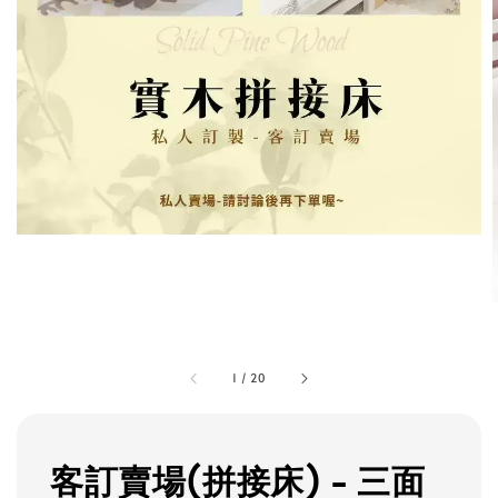
1
/
20
客訂賣場(拼接床) - 三面