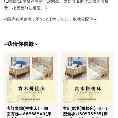
(加價配送服務為單趟一次商品，故如有退換貨之後加價運
費、樓層費無法退還。)
«圖片有所參考，不包含床墊，枕頭，抱枕等配件»
~我猜你喜歡~
客訂賣場(拼接床) - 四
客訂賣場(拼接床) -訂-L
面有梯-168*88*40(床
型無梯-150*35*55(床