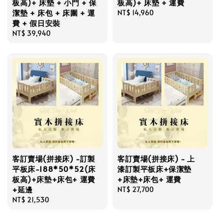
板高)+ 床墊 + 小門 + 保
板高)+ 床墊 + 運費
潔墊 + 床包 + 床圍 + 運
Regular
NT$ 14,960
費 + 假日安裝
price
Regular
NT$ 39,940
price
客訂賣場(拼接床) -訂製
客訂賣場(拼接床) - 上
平板床-188*50*52(床
漆訂製平板床+保潔墊
板高)+床墊+床包+ 運費
+床墊+床包+ 運費
+延邊
Regular
NT$ 27,700
Regular
NT$ 21,530
price
price