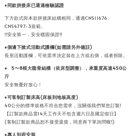
♦
同款拼接床已通過檢驗認證
下方款式與本款拼接床結構相同，通過CNS11676、
CNS4797-3規範。
!!安全第一，安全穩固保證!!
♦
側邊下掀式
活動式護欄
(
如需請另外備註
)
長形活動護欄，可依需求決定裝在上方或右側，或者拆除。
♦
5
〜
8
根大龍骨結構（依床型調整），承重度高達
450
公
斤
安全無憂好放心！
♦
可客制訂製床高
(
床板到地板高度
)
40公分的標準規格不符合您需求，沒關係我們幫您訂製!
【訂製款商品需14天工作天不包含週六日及國定假日】
(客制訂製款商品恕不接受退貨，同意再下單詢問喔!)
♦
專人到府安裝