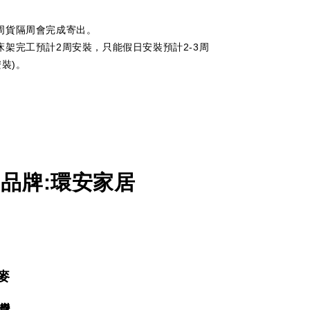
周貨隔周會完成寄出。
床架完工預計2周安裝，只能假日安裝預計2-3周
安裝)。
品牌
:
環安家居
麥
灣