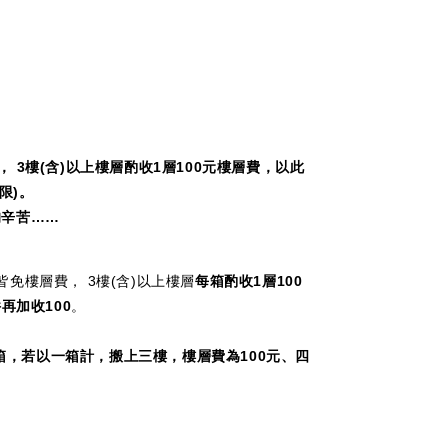
， 3樓(含)以上樓層酌收1層100元樓層費，以此
限)。
辛苦……
免樓層費， 3樓(含)以上樓層
每箱酌收1層100
再加收100
。
箱，若以一箱計，搬上三樓，樓層費為100元、四
】