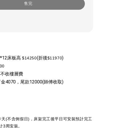
售完
2*12床板高 
(折後
)
$14250
$11970
00
梯不收樓層費
金4070，尾款12000(師傅收取)
作天(不含例假日)，床架完工後平日可安裝預計完工
計3周安裝。