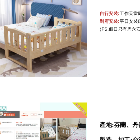
自行安裝:
工作天當
到府安裝:
平日安裝
(PS.假日只有周六
產地:芬蘭、丹
製造、加工:台