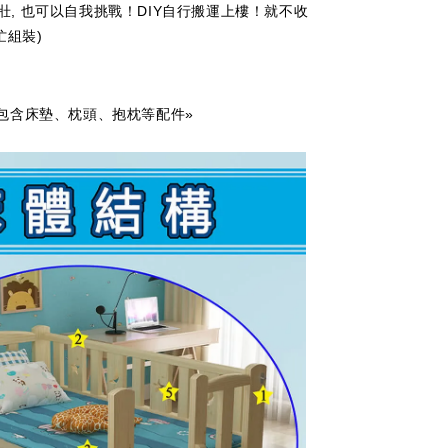
, 也可以自我挑戰！DIY自行搬運上樓！就不收
忙組裝)
含床墊、枕頭、抱枕等配件»