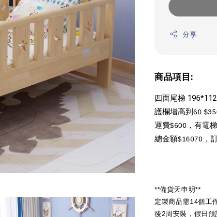
分享
商品項目:
四面尾梯 196*11
護欄增高到
60 $35
運費
，有電
$600
總金額
，訂
$16070
**備貨天申明**
定製商品需14個工
後2周安裝，假日預