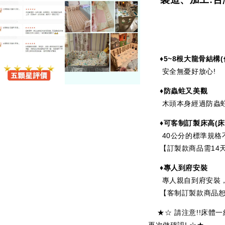
♦5~8
根大龍骨結構(
安全無憂好放心!
♦防蟲蛀又美觀
木頭本身經過防蟲蛀
♦可客制訂製床高
(
40公分的標準規格不
【訂製款商品需14天
♦專人到府安裝
專人親自到府安裝，
【客制訂製款商品恕不
★☆ 請注意!!床體
再次做確認! ☆★