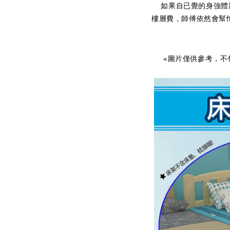
如果自已覺的身強體壯
樓層費，師傅依然會幫
«圖片僅供參考，不包