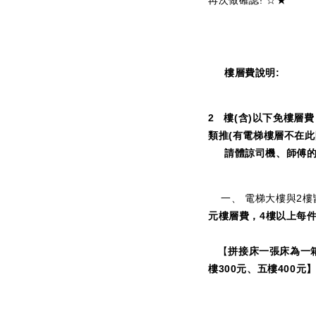
樓層費說明:
2
樓(含)以下免樓層費
類推(有電梯樓層不在此
請體諒司機、師傅的
一、 電梯大樓與2樓皆
元樓層費，4樓以上每件
【
拼接床一張床為一
樓300元、五樓400元