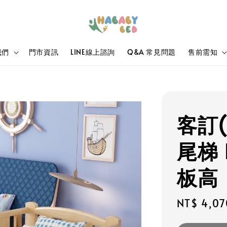
我們
門市資訊
LINE線上諮詢
Q&A 常見問題
售前需知
客訂
尾梯 
板高
Regular
NT$ 4,07
price