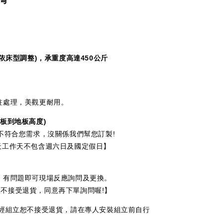
依床型調整)，承重度高達
450
公斤
處理，美觀更耐用。
床板到地板高度
)
符合您需求，沒關係我們幫您訂製!
工作天不包含週六日及國定假日】
有問題即可現場反應詢問及更換。
接受退貨，同意再下單詢問喔!】
一經組立恕不接受退貨，請在專人安裝組立前自行