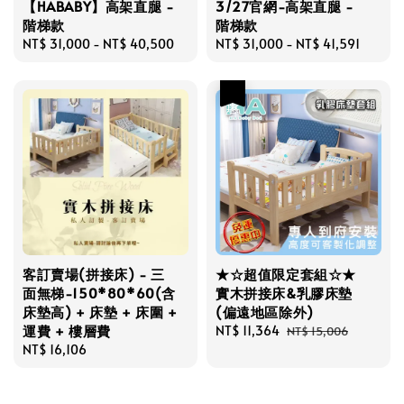
【HABABY】高架直腿 -
3/27官網-高架直腿 -
階梯款
階梯款
Regular
NT$ 31,000
-
NT$ 40,500
Regular
NT$ 31,000
-
NT$ 41,591
price
price
優惠
客訂賣場(拼接床) - 三
★☆超值限定套組☆★
面無梯-150*80*60(含
實木拼接床&乳膠床墊
床墊高) + 床墊 + 床圍 +
(偏遠地區除外)
運費 + 樓層費
Sale
NT$ 11,364
Regular
NT$ 15,006
Regular
NT$ 16,106
price
price
price