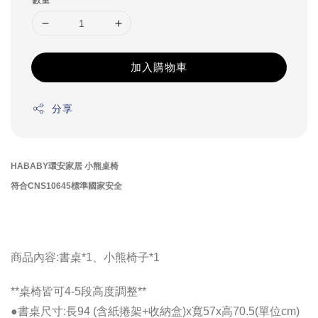
加入購物車
分享
HABABY環安家居 小熊桌椅
符合CNS10645標準國家安全
商品內容:書桌*1、小熊椅子*1
**桌椅皆可4-5段高度調整**
●書桌尺寸:長94 (含紙捲架+收納盒)x寬57x高70.5(單位cm)