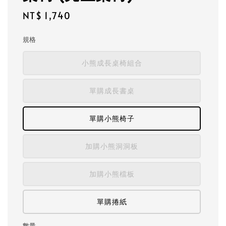
Regular
NT$ 1,740
price
規格
小熊成長桌椅組合
單購成長書桌
單購小熊椅子
加購小熊洞洞板
加購小熊檔板
單購捲紙
數量