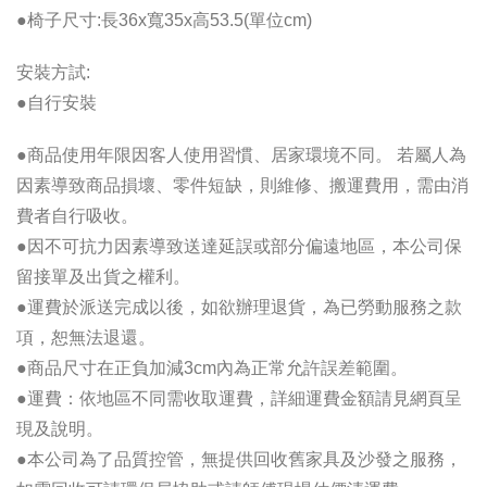
●椅子尺寸:長36x寬35x高53.5(單位cm)
安裝方試:
●自行安裝
●商品使用年限因客人使用習慣、居家環境不同。 若屬人為
因素導致商品損壞、零件短缺，則維修、搬運費用，需由消
費者自行吸收。
●因不可抗力因素導致送達延誤或部分偏遠地區，本公司保
留接單及出貨之權利。
●運費於派送完成以後，如欲辦理退貨，為已勞動服務之款
項，恕無法退還。
●商品尺寸在正負加減3cm內為正常允許誤差範圍。
●運費：依地區不同需收取運費，詳細運費金額請見網頁呈
現及說明。
●本公司為了品質控管，無提供回收舊家具及沙發之服務，