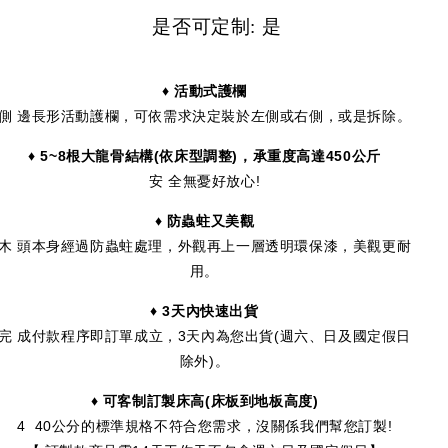
是否可定制: 是
♦ 活動式護欄
側 邊長形活動護欄，可依需求決定裝於左側或右側，或是拆除。
♦ 5~8
根大龍骨結構(依床型調整)，承重度高達
450
公斤
安 全無憂好放心!
♦ 防蟲蛀又美觀
木 頭本身經過防蟲蛀處理，外觀再上一層透明環保漆，美觀更耐
用。
♦ 3
天內快速出貨
完 成付款程序即訂單成立，3天內為您出貨(週六、日及國定假日
除外)。
♦ 可客制訂製床高
(
床板到地板高度
)
4 40公分的標準規格不符合您需求，沒關係我們幫您訂製!