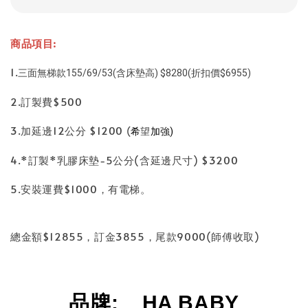
商品項目:
1.
三面無梯款155/69/53(含床墊高) $8280(折扣價$6955)
2.訂製費$500
3.加延邊12公分 $1200
希
(
望
加強)
4.*訂製*乳膠床墊-5公分(含延邊尺寸) $3200
5.安裝運費$1000，有電梯。
總金額$12855，訂金3855，尾款9000(師傅收取)
品牌
: HA BABY