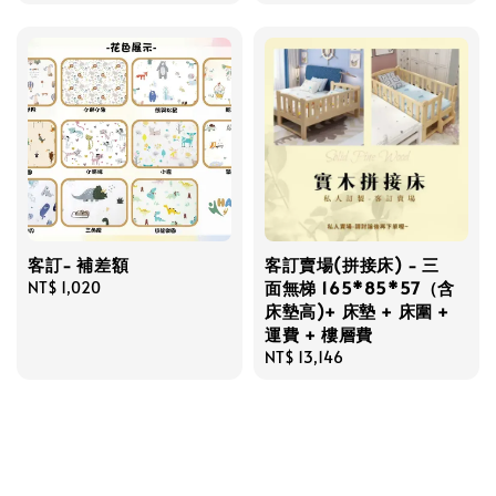
price
客訂- 補差額
客訂賣場(拼接床) - 三
面無梯 165*85*57（含
Regular
NT$ 1,020
床墊高)+ 床墊 + 床圍 +
price
運費 + 樓層費
Regular
NT$ 13,146
price