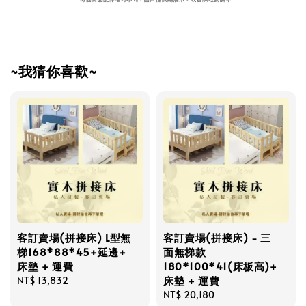
~我猜你喜歡~
客訂賣場(拼接床) L型無
客訂賣場(拼接床) - 三
梯168*88*45+延邊+
面無梯款
床墊 + 運費
180*100*41(床板高)+
床墊 + 運費
Regular
NT$ 13,832
price
Regular
NT$ 20,180