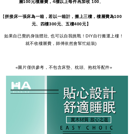
層100元樓層費，4樓以上每件再加
收 100
。
【
拼接床一張床為一箱，若以一箱計，搬上三樓，樓層費為100
元、四樓300元、五樓400元】
如果自已覺的身強體壯, 也可以自我挑戰！DIY自行搬運上樓！
就不收樓層費，師傅依然會幫忙組裝)
«圖片僅供參考，不包含床墊、枕頭、抱枕等配件»