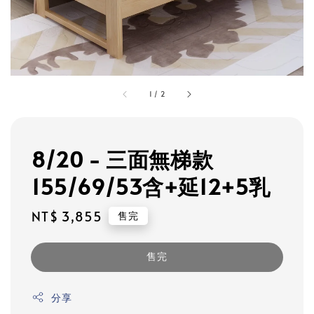
1
/
2
8/20 - 三面無梯款
155/69/53含+延12+5乳
Regular
NT$ 3,855
售完
price
售完
分享