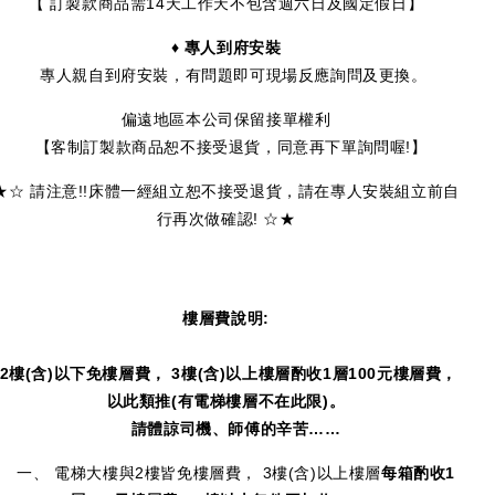
【 訂製款商品需14天工作天不包含週六日及國定假日】
♦ 專人到府安裝
專人親自到府安裝，有問題即可現場反應詢問及更換。
偏遠地區本公司保留接單權利
【客制訂製款商品恕不接受退貨，同意再下單詢問喔!】
★☆ 請注意!!床體一經組立恕不接受退貨，請在專人安裝組立前自
行再次做確認! ☆★
樓層費說明:
2
樓(含)以下免樓層費， 3樓(含)以上樓層酌收1層100元樓層費，
以此類推(有電梯樓層不在此限)。
請體諒司機、師傅的辛苦……
一、 電梯大樓與2樓皆免樓層費， 3樓(含)以上樓層
每箱酌收1