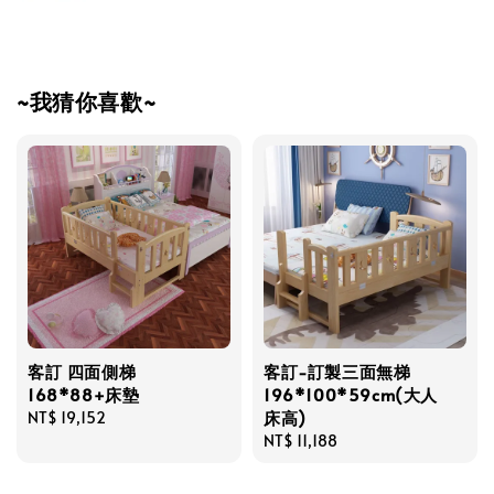
~我猜你喜歡~
客訂 四面側梯
客訂-訂製三面無梯
168*88+床墊
196*100*59cm(大人
床高)
Regular
NT$ 19,152
price
Regular
NT$ 11,188
price