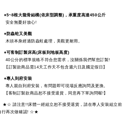
♦5~8
根大龍骨結構(依床型調整)，承重度高達
450
公斤
安全無憂好放心!
♦防蟲蛀又美觀
木頭本身經過防蟲蛀處理，美觀更耐用。
♦可客制訂製床高
(
床板到地板高度
)
40公分的標準規格不符合您需求，沒關係我們幫您訂製!
【訂製款商品需14天工作天不包含週六日及國定假日】
♦專人到府安裝
專人親自到府安裝，有問題即可現場反應詢問及更換。
【客制訂製款商品恕不接受退貨，同意再下單詢問喔!】
★☆ 請注意!!床體一經組立恕不接受退貨，請在專人安裝組立前
自行再次做確認! ☆★