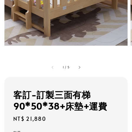
1
/
5
客訂-訂製三面有梯
90*50*38+床墊+運費
Regular
NT$ 21,880
price