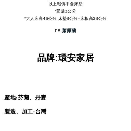
以上報價不含床墊
*延邊3公分
*大人床高46公分-床墊8公分=床板高38公分
蕭佩蘭
FB-
品牌
:
環安家居
產地:芬蘭、丹麥
製造、加工:台灣