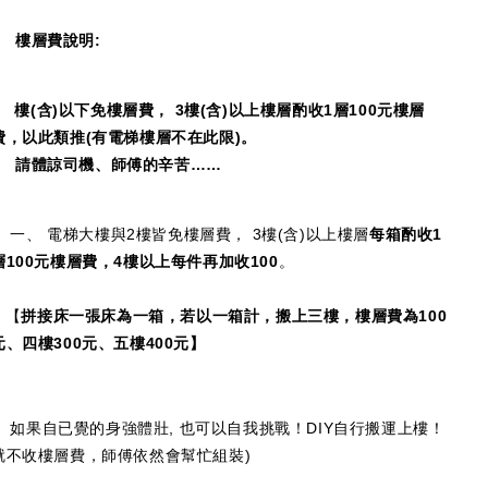
樓層費說明:
2
樓(含)以下免樓層費， 3樓(含)以上樓層酌收1層100元樓層
費，以此類推(有電梯樓層不在此限)。
請體諒司機、師傅的辛苦……
一、 電梯大樓與2樓皆免樓層費， 3樓(含)以上樓層
每箱酌收1
層100元樓層費，4樓以上每件再加收100
。
【
拼接床一張床為一箱，若以一箱計，搬上三樓，樓層費為100
元、四樓300元、五樓400元】
如果自已覺的身強體壯, 也可以自我挑戰！DIY自行搬運上樓！
就不收樓層費，師傅依然會幫忙組裝)