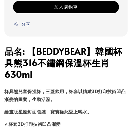
加入購物車
分享
品名: 【BEDDYBEAR】韓國杯
具熊316不鏽鋼保溫杯生肖
630ml
杯具熊兒童保溫杯，三蓋飲用，杯套以精緻3D打印技術凹凸
漸變的圖案，生動活潑。
繪畫版星座封面包裝，寶寶從此愛上喝水。
✓
杯套
3D打印技術凹凸漸變