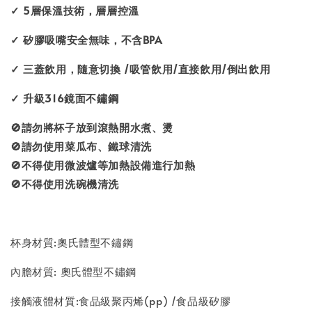
✓ 5層保溫技術，層層控溫
✓ 矽膠吸嘴安全無味，不含BPA
✓ 三蓋飲用，隨意切換 /吸管飲用/直接飲用/倒出飲用
✓ 升級316鏡面不鏽鋼
🚫請勿將杯子放到滾熱開水煮、燙
🚫請勿使用菜瓜布、鐵球清洗
🚫不得使用微波爐等加熱設備進行加熱
🚫不得使用洗碗機清洗
杯身材質:奧氏體型不鏽鋼
內膽材質: 奧氏體型不鏽鋼
接觸液體材質:食品級聚丙烯(pp) /食品級矽膠