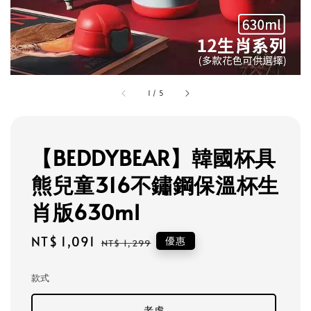
1
/
5
【BEDDYBEAR】韓國杯具
熊兒童316不鏽鋼保溫杯生
肖版630ml
Sale
NT$ 1,091
Regular
優惠
NT$ 1,299
price
price
款式
老虎