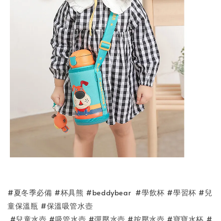
#夏冬季必備 #杯具熊 #beddybear #學飲杯 #學習杯 #兒
童保溫瓶 #保溫吸管水壺
#兒童水壺 #吸管水壺 #彈壓水壺 #按壓水壺 #寶寶水杯 #