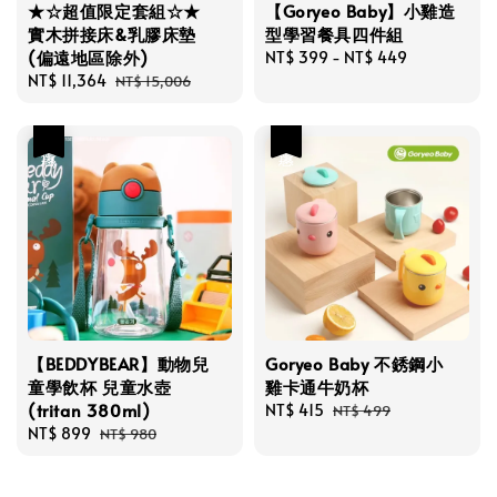
★☆超值限定套組☆★
【Goryeo Baby】小雞造
實木拼接床&乳膠床墊
型學習餐具四件組
(偏遠地區除外)
Regular
NT$ 399
-
NT$ 449
Sale
NT$ 11,364
Regular
price
NT$ 15,006
price
price
優惠
優惠
【BEDDYBEAR】動物兒
Goryeo Baby 不銹鋼小
童學飲杯 兒童水壺
雞卡通牛奶杯
(tritan 380ml)
Sale
NT$ 415
Regular
NT$ 499
Sale
NT$ 899
Regular
price
price
NT$ 980
price
price