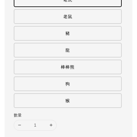
老鼠
豬
龍
棒棒熊
狗
猴
數量