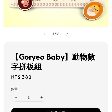
1
/
3
【Goryeo Baby】動物數
字拼板組
Regular
NT$ 380
price
數量