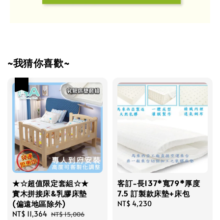
~我猜你喜歡~
優惠
★☆超值限定套組☆★
客訂-長137*寬79*厚度
實木拼接床&乳膠床墊
7.5 訂製款床墊+床包
(偏遠地區除外)
Regular
NT$ 4,230
Sale
NT$ 11,364
Regular
price
NT$ 15,006