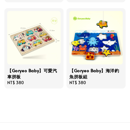
price
price
【Goryeo Baby】可愛汽
【Goryeo Baby】海洋釣
車拼板
魚拼板組
Regular
NT$ 380
Regular
NT$ 380
price
price