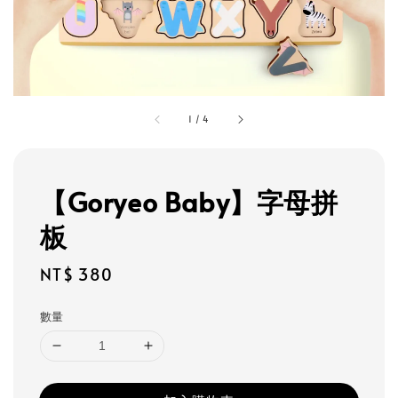
1
/
4
【Goryeo Baby】字母拼
板
Regular
NT$ 380
price
數量