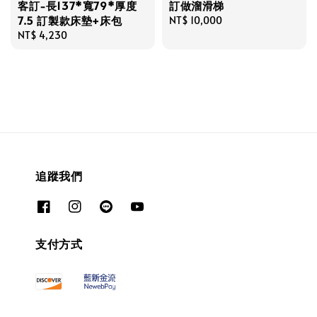
客訂-長137*寬79*厚度
訂做溜滑梯
7.5 訂製款床墊+床包
Regular
NT$ 10,000
Regular
NT$ 4,230
price
price
追蹤我們
支付方式