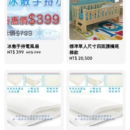
冰敷手持電風扇
標凖單人尺寸四面護欄尾
梯款
Sale
NT$ 399
Regular
NT$ 799
price
price
Regular
NT$ 20,500
price