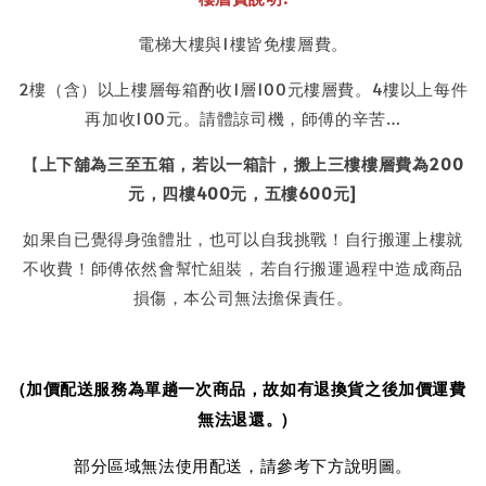
電梯大樓與1樓皆免樓層費。
2樓（含）以上樓層每箱酌收1層100元樓層費。4樓以上每件
再加收100元。請體諒司機，師傅的辛苦…
【
上下舖為三至五箱，若以一箱計，搬上三樓樓層費為200
元，四樓400元，五樓600元]
如果自已覺得身強體壯，也可以自我挑戰！自行搬運上樓就
不收費！師傅依然會幫忙組裝，若自行搬運過程中造成商品
損傷，本公司無法擔保責任。
(加價配送服務為單趟一次商品，故如有退換貨之後加價運費
無法退還。)
部分區域無法使用配送，請參考下方說明圖。