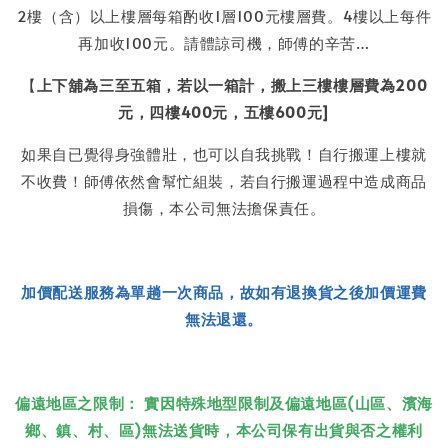
2樓（含）以上樓層每箱酌收1層100元樓層費。4樓以上每件
再加收100元。請體諒司機，師傅的辛苦…
【
上下舖為三至五箱，若以一箱計，搬上三樓樓層費為200
元，四樓400元，五樓600元]
如果自已覺得身強體壯，也可以自我挑戰！自行搬運上樓就
不收費！師傅依然會幫忙組裝，若自行搬運過程中造成商品
損傷，本公司無法擔保責任。
加價配送服務為單趟一次商品，故如有退換貨之後加價運費
無法退還。
偏遠地區之限制： 實因特殊地型限制及偏遠地區(山區、濱海
鄉、鎮、村、區)無法送貨時，本公司保有出貨與否之權利