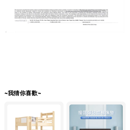
~我猜你喜歡~