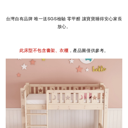
台灣自有品牌 唯一送SGS檢驗 零甲醛 讓寶寶睡得安心家長
放心。
此床型不包含書架、衣櫃
，產品圖僅供參考。