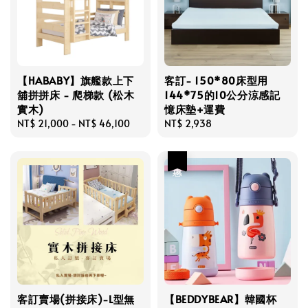
【HABABY】旗艦款上下
客訂- 150*80床型用
舖拼拼床 - 爬梯款 (松木
144*75的10公分涼感記
實木)
憶床墊+運費
Regular
NT$ 21,000
-
NT$ 46,100
Regular
NT$ 2,938
price
price
優惠
客訂賣場(拼接床)-L型無
【BEDDYBEAR】韓國杯