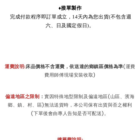
♦接單製作
完成付款程序即訂單成立，14天內為您出貨(不包含週
六、日及國定假日)
。
運費說明:
床品價格不含運費
，依送達的鄉鎮區價格為準
(運費
費用師傅現場安裝收取)
偏遠地區之限制
：
實因特殊地型限制及偏遠地區(山區、濱海
鄉、鎮、村、區)無法送貨時，本公司保有出貨與否之權利
(下單後會由專人告知是否可配送)。
樓層費說明: