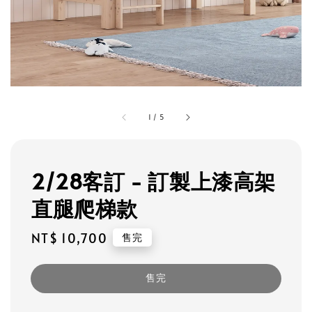
1
/
5
2/28客訂 - 訂製上漆高架
直腿爬梯款
Regular
NT$ 10,700
售完
price
售完