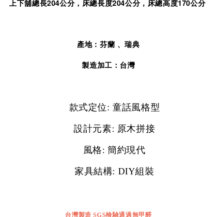
上下舖總長204公分，床總長度204公分，床總高度170公分
產地：芬蘭 、瑞典
製造加工：台灣
款式定位: 童話風格型
設計元素: 原木拼接
風格: 簡約現代
家具結構:
DIY
組裝
台灣製造
SGS
檢驗通過無甲醛