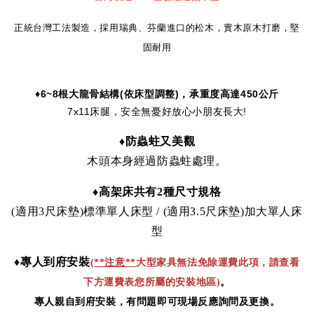
正統台灣工法製造，採用瑞典、芬蘭進口的松木，實木原木打磨，堅
固耐用
♦6
~8
根大龍骨結構
(
依床型調整
)
，承重度高達450
公斤
7x11床腿，安全無憂好放心小朋友長大!
♦
防蟲蛀又美觀
木頭本身經過防蟲蛀處理。
♦高架床共有2種尺寸規格
(適用3尺
床墊
)標準單人床型 / (適用3.5尺床墊)加大單人床
型
♦
專人到府安裝
(
**注意**
大型家具無法免除運費此項，請查看
下方運費表您所屬的安裝地區)
。
專人親自到府安裝，有問題即可現場反應詢問及更換。