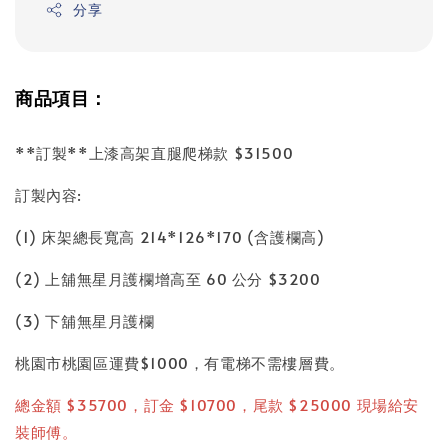
分享
商品項目：
**訂製**上漆高架直腿爬梯款 $31500
訂製內容:
(1) 床架總長寬高 214*126*170 (含護欄高)
(2) 上舖無星月護欄增高至 60 公分 $3200
(3) 下舖無星月護欄
桃園市桃園區運費$1000，有電梯不需樓層費。
總金額 $35700，訂金 $10700，尾款 $25000 現場給安
裝師傅。