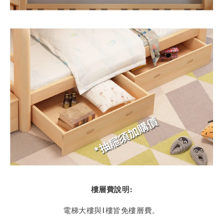
樓層費說明:
電梯大樓與1樓皆免樓層費。