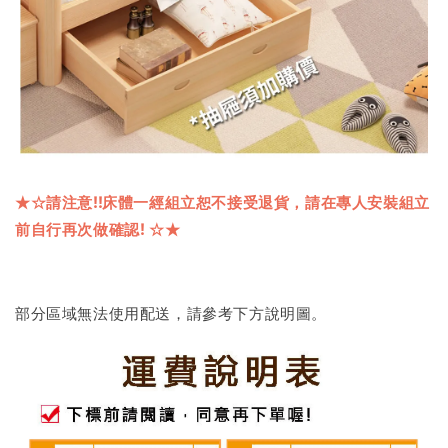
★☆
請注意
!!
床體一經組立恕不接受退貨，請在專人安裝組立
前自行再次做確認
!
☆★
部分區域無法使用配送，請參考下方說明圖。