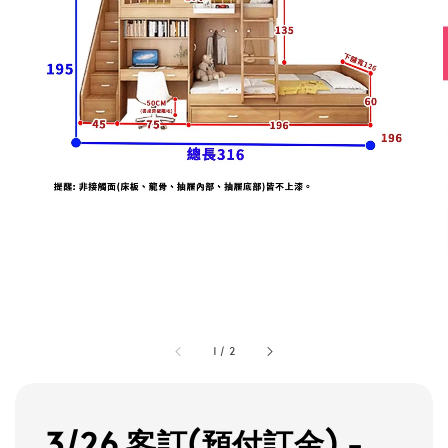
1
/
2
3/26 客訂(預付訂金) -