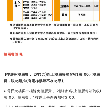
樓層費說明:
1
樓層免樓層費，
2
樓(含)以上樓層每箱酌收1層100元樓層
費，以此類推(有電梯樓層不在此限)。
● 電梯大樓與一樓皆免樓層費， 2樓(含)以上樓層
每箱酌收1
層100元樓層費
，
4樓以上每件再加收
$100
。