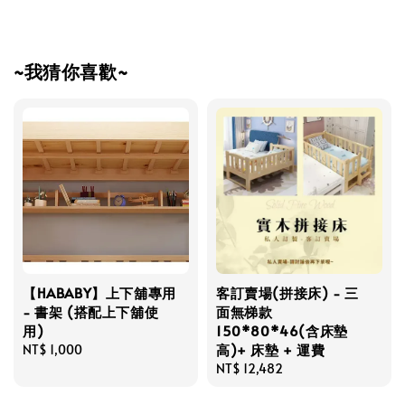
~我猜你喜歡~
【HABABY】上下舖專用
客訂賣場(拼接床) - 三
- 書架 (搭配上下舖使
面無梯款
用)
150*80*46(含床墊
高)+ 床墊 + 運費
Regular
NT$ 1,000
price
Regular
NT$ 12,482
price