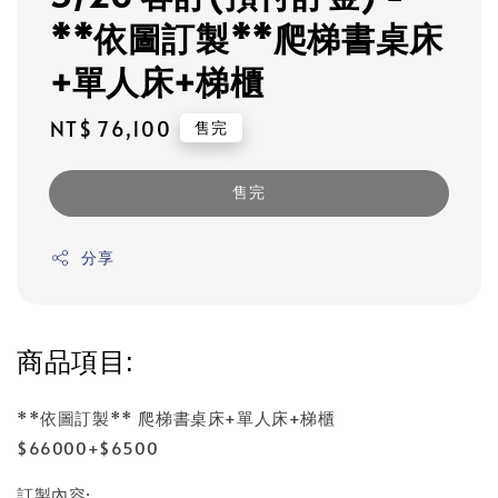
**依圖訂製**爬梯書桌床
+單人床+梯櫃
Regular
NT$ 76,100
售完
price
售完
分享
商品項目:
**依圖訂製** 爬梯書桌床+單人床+梯櫃
$66000+$6500
訂製內容: