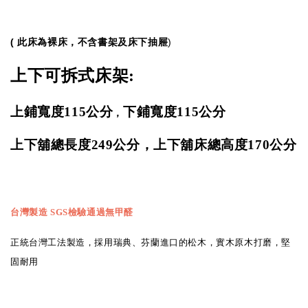
( 此床為裸床，不含書架及床下抽屜
)
上下可拆式床架:
上鋪寬度115
公分
下鋪寬度115公分
，
上下舖總長度
249
公分，上下舖床總高度
170
公分
台灣製造
SGS
檢驗通過無甲醛
正統台灣工法製造，採用瑞典、芬蘭進口的松木，實木原木打磨，堅
固耐用