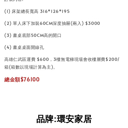
(1) 床架總長寬高 316*126*195
(2) 單人床下加裝60CM深度抽屜(兩入) $3000
(3) 書桌底部50CM高的開口
(4) 書桌桌面開線孔
高雄仁武區運費 $600，3樓無電梯現場會收樓層費$200/
箱(箱數以現場計算為主)。
總金額$76100
品牌
:
環安家居