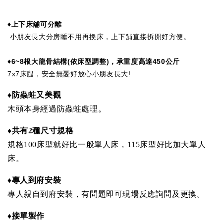
♦上下床舖可分離
小朋友長大分房睡不用再換床，上下舖直接拆開好方便。
♦6
~8
根大龍骨結構
(
依床型調整
)
，承重度高達450
公斤
7x7床腿，安全無憂好放心小朋友長大!
♦
防蟲蛀又美觀
木頭本身經過防蟲蛀處理。
♦共有2種尺寸規格
規格100床型就好比一般單人床，115床型好比加大單人
床。
♦
專人到府安裝
專人親自到府安裝，有問題即可現場反應詢問及更換。
♦接單製作