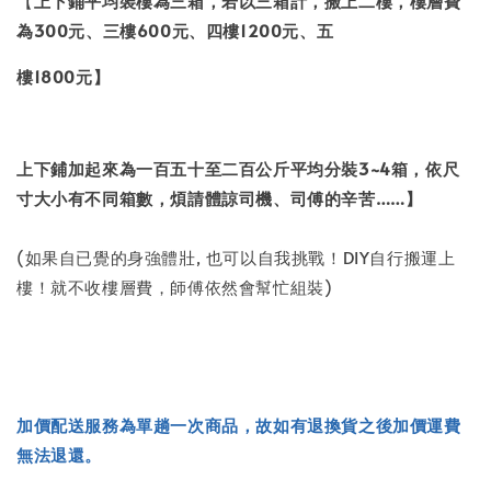
【
上下鋪平均裝樓為三箱，若以三箱計，搬上二樓，樓層費
為300元、三樓600元、四樓1200元、五
樓1800元】
上下鋪加起來為一百五十至二百公斤平均分裝3~4箱，依尺
寸大小有不同箱數，煩請體諒司機、司傅的辛苦……】
(如果自已覺的身強體壯, 也可以自我挑戰！DIY自行搬運上
樓！就不收樓層費，師傅依然會幫忙組裝)
加價配送服務為單趟一次商品，故如有退換貨之後加價運費
無法退還。