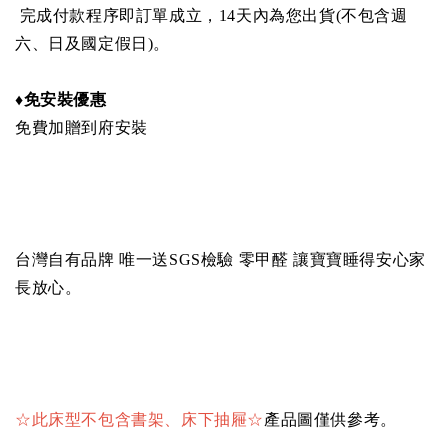
完成付款程序即訂單成立，14天內為您出貨(不包含週
六、日及國定假日)。
♦免安裝優惠
免費加贈到府安裝
台灣自有品牌 唯一送SGS檢驗 零甲醛 讓寶寶睡得安心家
長放心。
☆
此床型不包含書架、床下抽屜
☆
產品圖僅供參考。