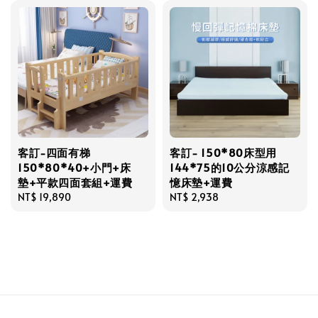
客訂-四面有梯
客訂- 150*80床型用
150*80*40+小門+床
144*75的10公分涼感記
墊+平款四面套組+運費
憶床墊+運費
Regular
NT$ 19,890
Regular
NT$ 2,938
price
price