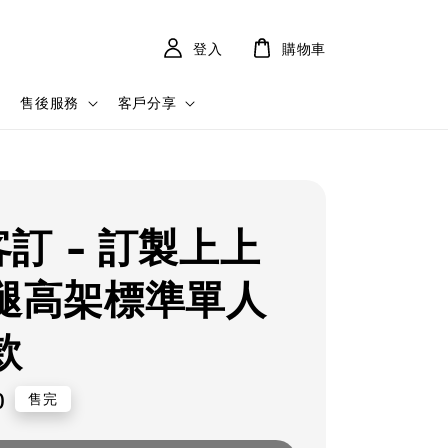
登入
購物車
售後服務
客戶分享
客訂 - 訂製上上
腿高架標準單人
款
0
售完