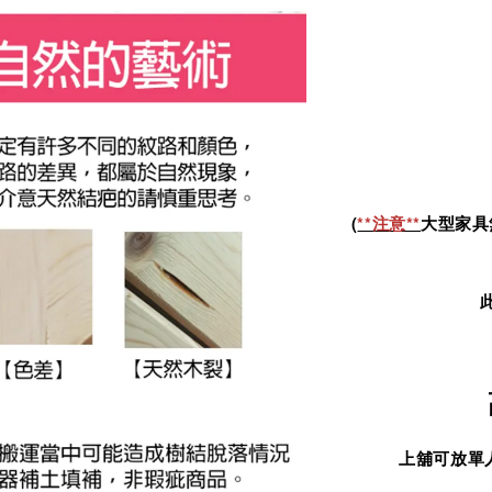
(
**注意**
大型家具
上舖可放單人