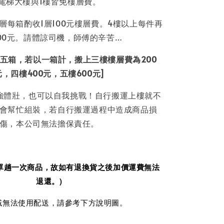
電梯大樓與1樓皆免樓層費。
層每箱酌收1層100元樓層費。4樓以上每件再
00元。請體諒司機，師傅的辛苦…
五箱，若以一箱計，搬上三樓樓層費為200
元，四樓400元，五樓600元]
強體壯，也可以自我挑戰！自行搬運上樓就不
會幫忙組裝，若自行搬運過程中造成商品損
傷，本公司無法擔保責任。
單趟一次商品，故如有退換貨之後加價運費無法
退還。)
域無法使用配送，請參考下方說明圖。