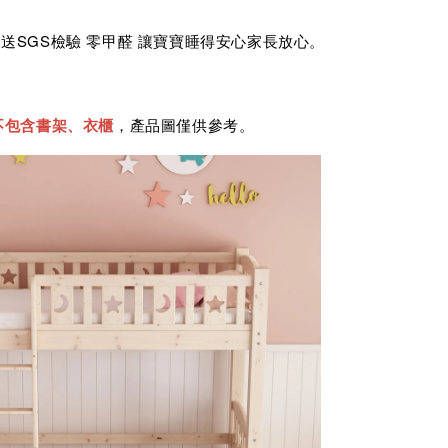
送SGS檢驗 零甲醛 讓寶寶睡得安心家長放心。
不包含書架、衣櫃
，產品圖僅供參考。