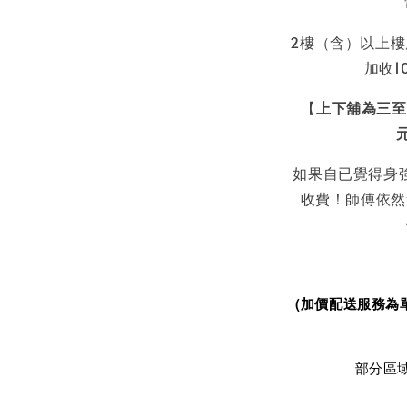
2樓（含）以上樓
加收1
【
上下舖為三至
如果自已覺得身
收費！師傅依然
(加價配送服務為
部分區