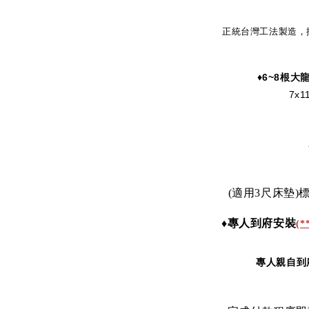
正統台灣工法製造，
♦6
~8
根大
7x
(適用3尺
床墊
)
♦
專人到府安裝
(
*
專人親自到