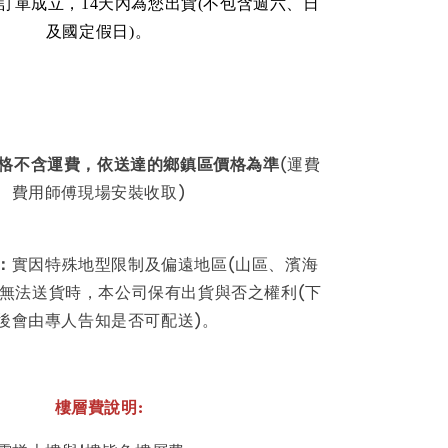
訂單成立，14天內為您出貨(不包含週六、日
及國定假日)
。
格不含運費
，依送達的鄉鎮區價格為準
(運費
費用師傅現場安裝收取)
：
實因特殊地型限制及偏遠地區(山區、濱海
)無法送貨時，本公司保有出貨與否之權利(下
後會由專人告知是否可配送)。
樓層費說明: