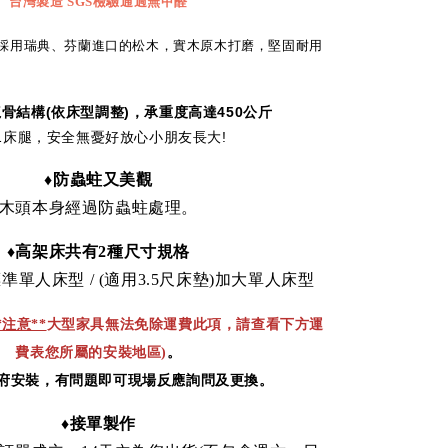
台灣製造
SGS
檢驗通過無甲醛
採用瑞典、芬蘭進口的松木，實木原木打磨，堅固耐用
龍骨結構
(
依床型調整
)
，承重度高達450
公斤
11床腿，安全無憂好放心小朋友長大!
♦
防蟲蛀又美觀
木頭本身經過防蟲蛀處理。
♦高架床共有2種尺寸規格
標準單人床型 / (適用3.5尺床墊)加大單人床型
*注意**
大型家具無法免除運費此項，請查看下方運
費表您所屬的安裝地區)
。
府安裝，有問題即可現場反應詢問及更換。
♦接單製作