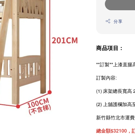
分享
商品項目：
**訂製**上漆直腿
訂製內容:
(1) 床架總長寬高 2
(2) 上舖護欄加高至
新竹縣竹北市運費 
總金額$32100，