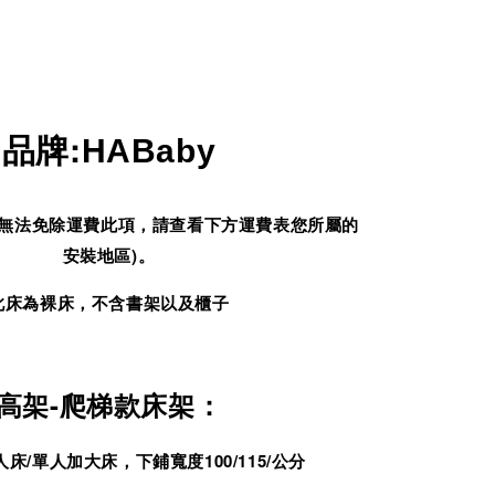
品牌
:
HABaby
無法免除運費此項，請查看下方運費表您所屬的
安裝地區)。
此床為裸床，不含書架以及櫃子
高架-爬梯款床架：
床/單人加大床，下鋪寬度100/115/公分