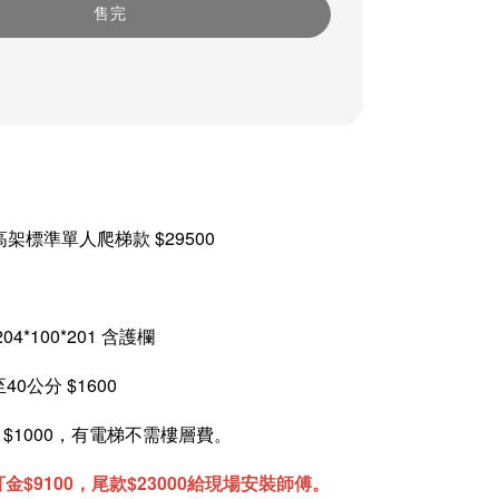
售完
高架標準單人爬梯款 $29500
04*100*201 含護欄
40公分 $1600
$1000，有電梯不需樓層費。
訂金$9100，尾款$23000給現場安裝師傅。