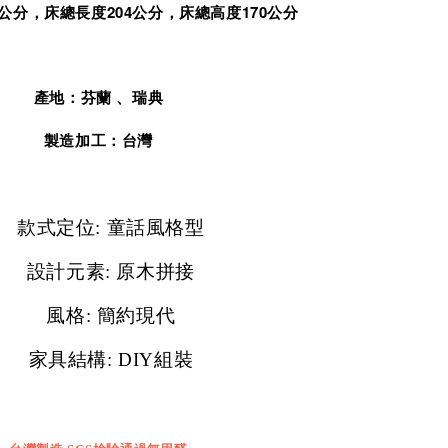
4公分，床總長度204公分，床總高度170公分
產地：芬蘭 、瑞典
製造加工：台灣
款式定位: 童話風格型
設計元素: 原木拼接
風格: 簡約現代
家具結構:
DIY
組裝