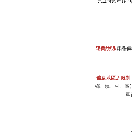
完成付款程序即
運費說明:
床品價
偏遠地區之限制
鄉、鎮、村、區
單