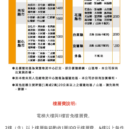
樓層費說明:
電梯大樓與1樓皆免樓層費。
2樓（含）以上樓層每箱酌收1層100元樓層費。4樓以上每件