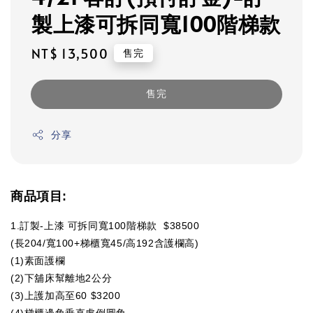
製上漆可拆同寬100階梯款
Regular
NT$ 13,500
售完
price
售完
分享
商品項目:
1.訂製-上漆 可拆同寬100階梯款 $38500
(長204/寬100+梯櫃寬45/高192含護欄高)
(1)素面護欄
(2)下舖床幫離地2公分
(3)上護加高至60 $3200