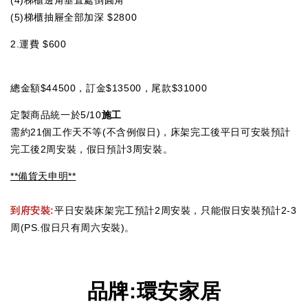
(4)梯櫃邊角垂直處倒圓角
(5)梯櫃抽屜全部加深 $2800
2.運費 $600
總金額$44500，訂金$13500，尾款$31000
定製商品統一於5/10
施工
需約21個工作天不等(不含例假日)，床架完工後平日可安裝預計
完工後2周安裝，假日預計3周安裝。
**備貨天申明**
到府安裝:
平日安裝床架完工預計2周安裝，只能假日安裝預計2-3
周(PS.假日只有周六安裝)。
品牌
:
環安家居