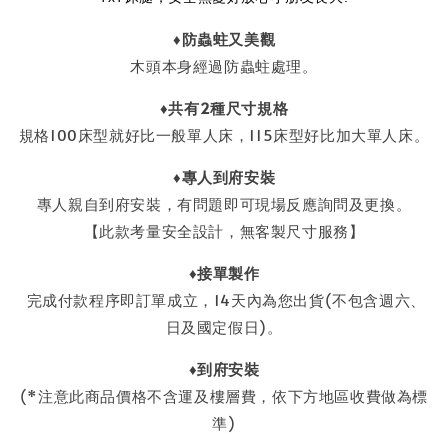
♦
防蟲蛀又美觀
木頭本身經過防蟲蛀處理。
♦共有2種尺寸規格
規格100床型就好比一般單人床，115床型好比加大單人床。
♦
專人到府安裝
專人親自到府安裝，有問題即可現場反應詢問及更換。
【此款考量安全設計，無客製尺寸服務】
♦接單製作
完成付款程序即訂單成立，14天內為您出貨(不包含週六、
日及國定假日)。
♦到府安裝
(*注意此商品價格不含運及樓層費，依下方地區收費做為標
準)