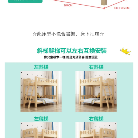
☆此床型不包含書架、床下抽屜
☆