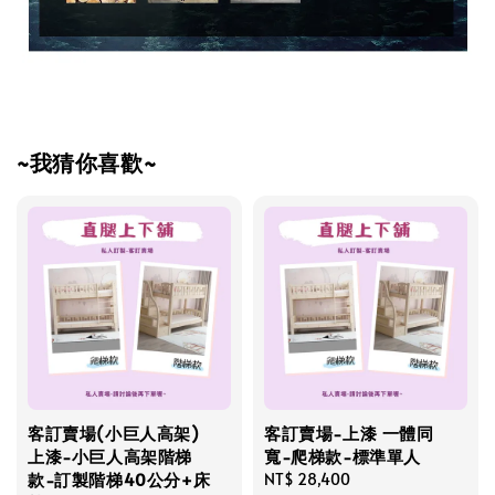
~我猜你喜歡~
客訂賣場(小巨人高架)
客訂賣場-上漆 一體同
上漆-小巨人高架階梯
寬-爬梯款-標準單人
款-訂製階梯40公分+床
Regular
NT$ 28,400