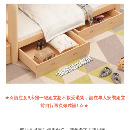
★☆
請注意
!!
床體一經組立恕不接受退貨，請在專人安裝組立
前自行再次做確認
!
☆★
部分區域無法使用配送，請參考下方說明圖。