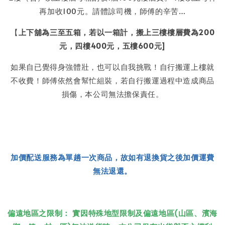
再加收100元。請體諒司機，師傅的辛苦…
【
上下舖為三至五箱，若以一箱計，搬上三樓樓層費為200
元，四樓400元，五樓600元]
如果自已覺得身強體壯，也可以自我挑戰！自行搬運上樓就
不收費！師傅依然會幫忙組裝，若自行搬運過程中造成商品
損傷，本公司無法擔保責任。
加價配送服務為單趟一次商品，故如有退換貨之後加價運費
無法退還。
偏遠地區之限制： 實因特殊地型限制及偏遠地區(山區、濱海