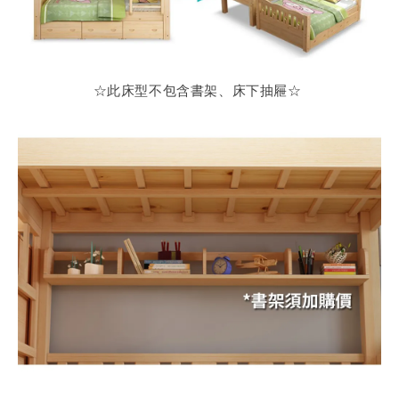
☆此床型不包含書架、床下抽屜
☆