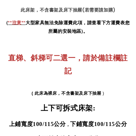
此床架，不含書架及床下抽屜(若需要請加購)
(
**注意**
大型家具無法免除運費此項，請查看下方運費表您
所屬的安裝地區)。
直梯、斜梯可二選一，
請於備註欄註
記
( 此床為裸床，不含書架及床下抽屜
)
上下可拆式床架:
上鋪寬度100
/115
公分
下鋪寬度100/
115
公分
，