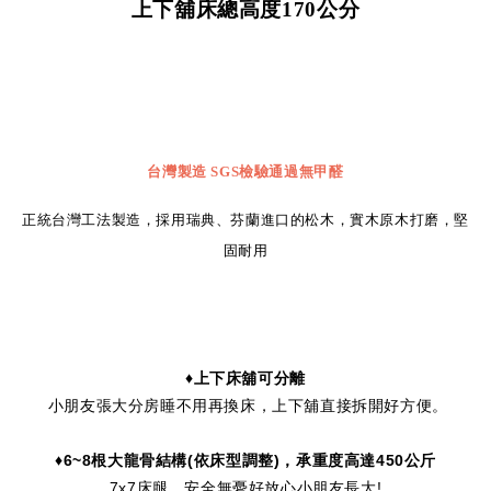
上下舖床總高度
170
公分
台灣製造
SGS
檢驗通過無甲醛
正統台灣工法製造，採用瑞典、芬蘭進口的松木，實木原木打磨，堅
固耐用
♦上下床舖可分離
小朋友張大分房睡不用再換床，上下舖直接拆開好方便。
♦6
~8
根大龍骨結構
(
依床型調整
)
，承重度高達450
公斤
7x7床腿，安全無憂好放心小朋友長大!