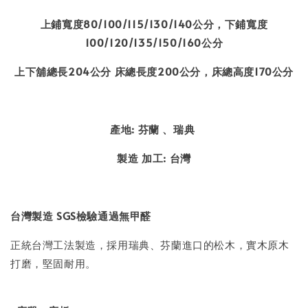
上鋪寬度80/100/115/130/140公分，下鋪寬度
100/120/135/150/160公分
上下舖總長204公分 床總長度200公分，床總高度170公分
產地
:
芬蘭 、瑞典
製造 加工
:
台灣
台灣製造
SGS
檢驗通過無甲醛
正統台灣工法製造，採用瑞典、芬蘭進口的松木，實木原木
打磨，堅固耐用。