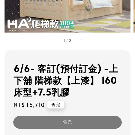
1
/
3
6/6- 客訂(預付訂金) -上
下舖 階梯款【上漆】 160
床型+7.5乳膠
Regular
NT$ 15,710
售完
price
售完