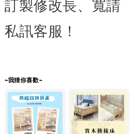
訂製修改長、寬請
私訊客服！
~我猜你喜歡~