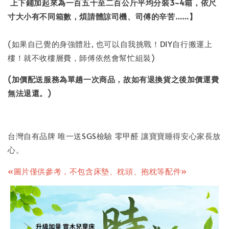
上下鋪加起來為一百五十至二百公斤平均分裝
3~4
箱，依尺
寸大小有不同箱數，煩請體諒司機、司傅的辛苦
……
】
(如果自已覺的身強體壯, 也可以自我挑戰！DIY自行搬運上
樓！就不收樓層費，師傅依然會幫忙組裝)
(加價配送服務為單趟一次商品，故如有退換貨之後加價運費
無法退還。)
台灣自有品牌 唯一送
SGS
檢驗 零甲醛 讓寶寶睡得安心家長放
心。
«圖片僅供參考，不包含床墊、枕頭、抱枕等配件»