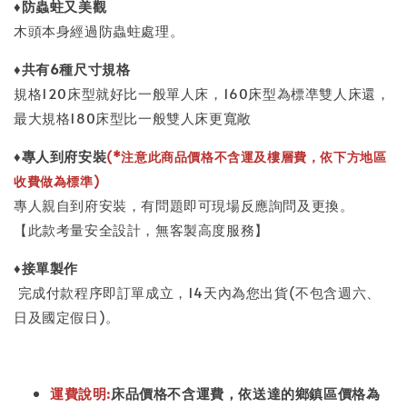
♦
防蟲蛀又美觀
木頭本身經過防蟲蛀處理。
♦共有6種尺寸規格
規格120床型就好比一般單人床，160床型為標凖雙人床還，
最大規格180床型比一般雙人床更寬敞
♦
專人到府安裝
(*注意此商品價格不含運及樓層費，依下方地區
收費做為標準)
專人親自到府安裝，有問題即可現場反應詢問及更換。
【此款考量安全設計，無客製高度服務】
♦接單製作
完成付款程序即訂單成立，14天內為您出貨(不包含週六、
日及國定假日)。
運費說明:
床品價格不含運費
，依送達的鄉鎮區價格為