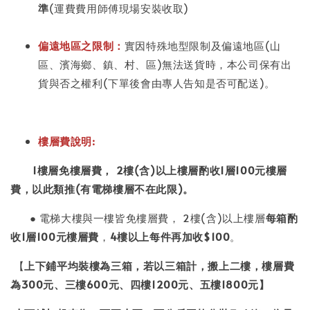
準
(運費費用師傅現場安裝收取)
偏遠地區之限制：
實因特殊地型限制及偏遠地區(山
區、濱海鄉、鎮、村、區)無法送貨時，本公司保有出
貨與否之權利(下單後會由專人告知是否可配送)。
樓層費說明:
1
樓層免樓層費，
2
樓
(
含
)
以上樓層酌收
1
層
100
元樓層
費，以此類推
(
有電梯樓層不在此限
)
。
● 電梯大樓與一樓皆免樓層費， 2樓(含)以上樓層
每箱酌
收
1
層
100
元樓層費
，
4
樓以上每件再加收
$100
。
【
上下鋪平均裝樓為三箱，若以三箱計，搬上二樓，樓層費
為
300
元、三樓
600
元、四樓
1200
元、五
樓
1800
元】