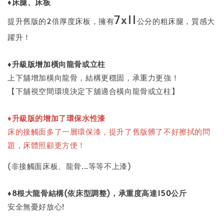
♦床腿、床板
7x11
提升舊版的2倍厚度床板，擁有
公分的粗床腿，質感大
躍升！
♦升級版增加橫向龍骨或立柱
上下舖增加橫向龍骨，結構更穩固，承重力更強！
【下舖視空間環境決定下舖適合橫向龍骨或立柱】
♦升級版的增加了環保水性漆
床的接觸面多了一層環保漆，提升了舊版髒了不好擦拭的問
題，床體照顧更方便！
(非接觸面床板、龍骨...等等不上漆)
♦
8
根大龍骨結構
(
依床型調整
)
，承重度高達150
公斤
安全無憂好放心!