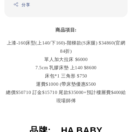
分享
商品項目:
上漆-160床型(上140/下160)-階梯款(S床腿) $34860(官網
84折)
單人加大拉床 $6000
7.5cm 乳膠床墊 上140 $8600
床包*1 三角形 $750
運費$1000 (帶床墊優惠$500
總價$50710 訂金$15710 尾款$35000+預計樓層費$400給
現場師傅
品牌
: HA BABY