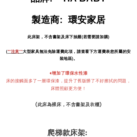
製造商
:
環安家居
此床架，不含書架及床下抽屜(若需要請加購)
(
**注意**
大型家具無法免除運費此項，請查看下方運費表您所屬的安
裝地區)。
♦
增加了環保水性漆
床的接觸面多了一層環保漆，提升了舊版髒了不好擦拭的問題，
床體照顧更方便！
(此床為裸床，不含書架及衣櫃)
爬梯款床架: