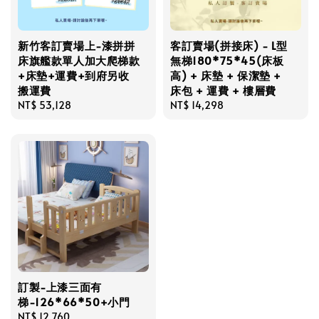
新竹客訂賣場上-漆拼拼
客訂賣場(拼接床) - L型
床旗艦款單人加大爬梯款
無梯180*75*45(床板
+床墊+運費+到府另收
高) + 床墊 + 保潔墊 +
搬運費
床包 + 運費 + 樓層費
Regular
NT$ 53,128
Regular
NT$ 14,298
price
price
訂製-上漆三面有
梯-126*66*50+小門
Regular
NT$ 12,760