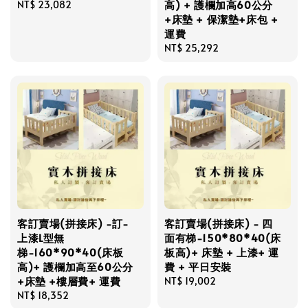
高) + 護欄加高60公分
Regular
NT$ 23,082
+床墊 + 保潔墊+床包 +
price
運費
Regular
NT$ 25,292
price
客訂賣場(拼接床) -訂-
客訂賣場(拼接床) - 四
上漆L型無
面有梯-150*80*40(床
梯-160*90*40(床板
板高)+ 床墊 + 上漆+ 運
高)+ 護欄加高至60公分
費 + 平日安裝
+床墊 +樓層費+ 運費
Regular
NT$ 19,002
Regular
NT$ 18,352
price