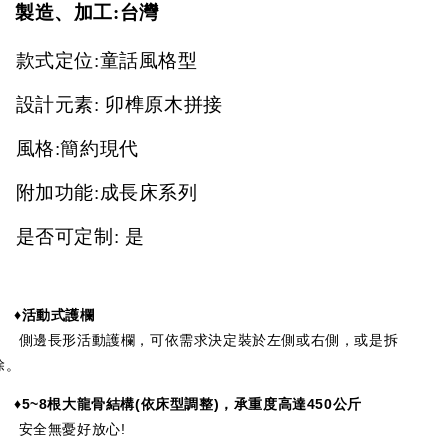
製造、加工:台灣
款式定位:童話風格型
設計元素: 卯榫原木拼接
風格:簡約現代
附加功能:成長床系列
是否可定制: 是
♦活動式護欄
側邊長形活動護欄，可依需求決定裝於左側或右側，或是拆
除。
♦5~8
根大龍骨結構(依床型調整)，承重度高達
450
公斤
安全無憂好放心!