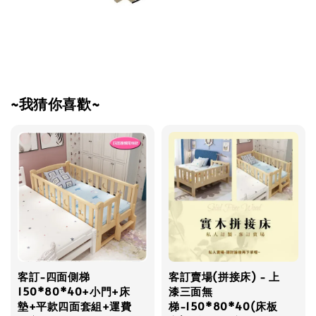
~我猜你喜歡~
客訂-四面側梯
客訂賣場(拼接床) - 上
150*80*40+小門+床
漆三面無
墊+平款四面套組+運費
梯-150*80*40(床板