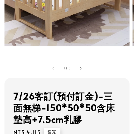
1
/
5
7/26客訂(預付訂金)-三
面無梯-150*50*50含床
墊高+7.5cm乳膠
Regular
NT$ 4,115
售完