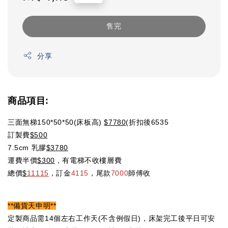
price
售完
分享
商品項目:
三面無梯150*50*50(床板高)
$7780
(折扣後6535
訂製費
$500
7.5cm 乳膠
$3780
運費半價
$300
，有電梯不收樓層費
總價
$
11115
，訂金
4115
，尾款
7000
師傅收
**備貨天申明**
定製商品需14個左右工作天(不含例假日)，床架完工後平日可安