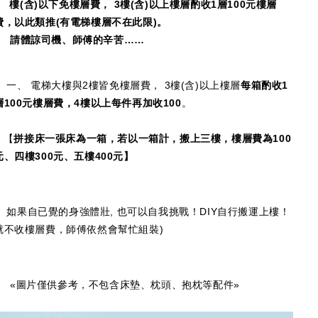
2
樓(含)以下免樓層費， 3樓(含)以上樓層酌收1層100元樓層
費，以此類推(有電梯樓層不在此限)。
請體諒司機、師傅的辛苦……
一、 電梯大樓與2樓皆免樓層費， 3樓(含)以上樓層
每箱酌收1
層100元樓層費，4樓以上每件再加收100
。
【
拼接床一張床為一箱，若以一箱計，搬上三樓，樓層費為100
元、四樓300元、五樓400元】
如果自已覺的身強體壯, 也可以自我挑戰！DIY自行搬運上樓！
就不收樓層費，師傅依然會幫忙組裝)
«圖片僅供參考，不包含床墊、枕頭、抱枕等配件»