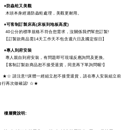
♦防蟲蛀又美觀
木頭本身經過防蟲蛀處理，美觀更耐用。
♦可客制訂製床高
(
床板到地板高度
)
40公分的標準規格不符合您需求，沒關係我們幫您訂製!
【訂製款商品需14天工作天不包含週六日及國定假日】
♦專人到府安裝
專人親自到府安裝，有問題即可現場反應詢問及更換。
【客制訂製款商品恕不接受退貨，同意再下單詢問喔!】
★☆ 請注意!!床體一經組立恕不接受退貨，請在專人安裝組立前
自行再次做確認! ☆★
樓層費說明: