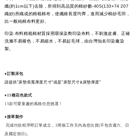
纖(約1cm以下)去除，所得到高品質的棉紗數-40S(133×74 207
織紗)所織成的精梳棉布，使纖維長度均齊，進而減少棉紗毛羽，
比一般純棉布料更好。
印染:布料精梳棉材質採用環保染劑印染布料，不刺激皮膚、正確
洗滌不易褪色，不易縮水，不易起毛球，由台灣知名印染廠染
製。
♦訂製床包
請提供"床墊長寬厚度尺寸"或是"床型尺寸&床墊厚度"
♦
15種花色款式
15款可愛童趣的風格任您挑選！
♦接單製作
完成付款程序即訂單成立，3周個工作天內為您出貨(不包含週六、日
及國定假日)。