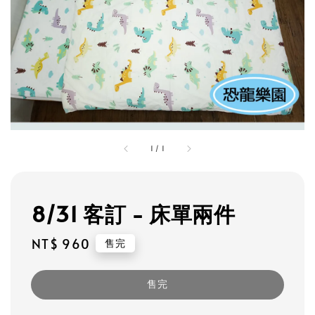
1
/
1
8/31 客訂 - 床單兩件
Regular
NT$ 960
售完
price
售完