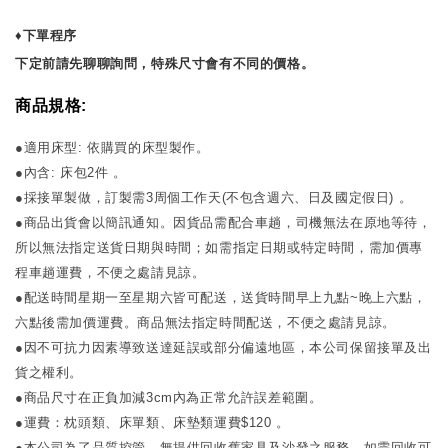
♦下單程序
下定前請先聊聊詢問，特殊尺寸會有不同的價格。
商品規格:
●適用床型: 依購買的床型製作。
●內含: 床包2件 。
●採接單製做，訂製需3周個工作天(不包含週六、日及國定假日) 。
●商品出貨會以簡訊通知。因貨品需配合車趟，司機無法在原地等待，
所以無法指定送貨日期與時間；如需指定日期或特定時間，需加價專
程車趟運費，不便之處請見諒。
●配送時間星期一至星期六皆可配送，送貨時間早上九點~晚上六點，
六點後需加價運費。商品無法指定時間配送，不便之處請見諒。
●因不可抗力因素導致送達延誤或部分偏遠地區，本公司保留接單及出
貨之權利。
●商品尺寸在正負加減3cm內為正常允許誤差範圍。
●運費：枕頭類、床單類、床墊類運費$120 。
●本公司為了品質控管，無提供回收舊家具及沙發之服務，如需回收可