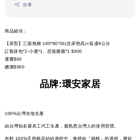
分享
商品細項：
【床型】三面無梯 180*80*56(含床墊高)+延邊8公分
訂製床包*2-小鹿*1、恐龍樂園*1 $900
運費$60
總價$960
品牌
:
環安家居
100%台灣在地生產
由台灣知名寢具工代工生產，最熟悉台灣人的使用習慣。
布料:100%天然棉花紡紗過程中，會經由『精梳』的過程，將短