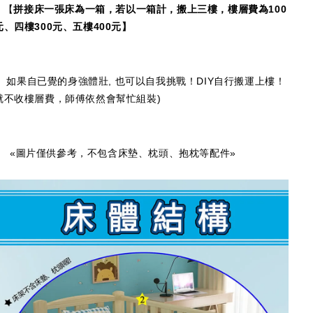
【
拼接床一張床為一箱，若以一箱計，搬上三樓，樓層費為100
元、四樓300元、五樓400元】
如果自已覺的身強體壯, 也可以自我挑戰！DIY自行搬運上樓！
就不收樓層費，師傅依然會幫忙組裝)
«圖片僅供參考，不包含床墊、枕頭、抱枕等配件»