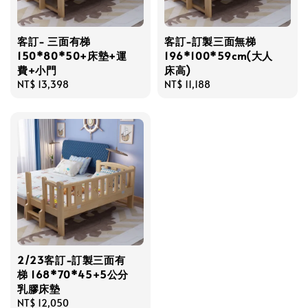
客訂- 三面有梯
客訂-訂製三面無梯
150*80*50+床墊+運
196*100*59cm(大人
費+小門
床高)
Regular
NT$ 13,398
Regular
NT$ 11,188
price
price
2/23客訂-訂製三面有
梯 168*70*45+5公分
乳膠床墊
Regular
NT$ 12,050