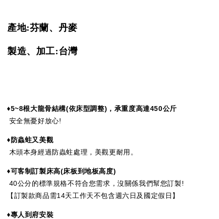
產地:芬蘭、丹麥
製造、加工:台灣
♦5~8
根大龍骨結構(依床型調整)，承重度高達
450
公斤
安全無憂好放心!
♦防蟲蛀又美觀
木頭本身經過防蟲蛀處理，美觀更耐用。
♦可客制訂製床高
(
床板到地板高度
)
40公分的標準規格不符合您需求，沒關係我們幫您訂製!
【訂製款商品需14天工作天不包含週六日及國定假日】
♦專人到府安裝