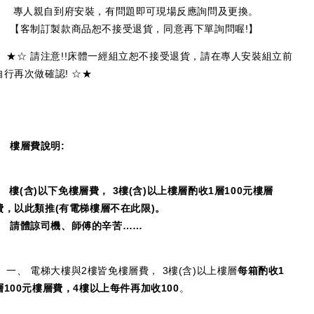
專人親自到府安裝，有問題即可現場反應詢問及更換。
【客制訂製款商品恕不接受退貨，同意再下單詢問喔!】
★☆ 請注意!!床體一經組立恕不接受退貨，請在專人安裝組立前
自行再次做確認! ☆★
樓層費說明:
2
樓(含)以下免樓層費， 3樓(含)以上樓層酌收1層100元樓層
費，以此類推(有電梯樓層不在此限)。
請體諒司機、師傅的辛苦……
一、 電梯大樓與2樓皆免樓層費， 3樓(含)以上樓層
每箱酌收1
層100元樓層費，4樓以上每件再加收100
。