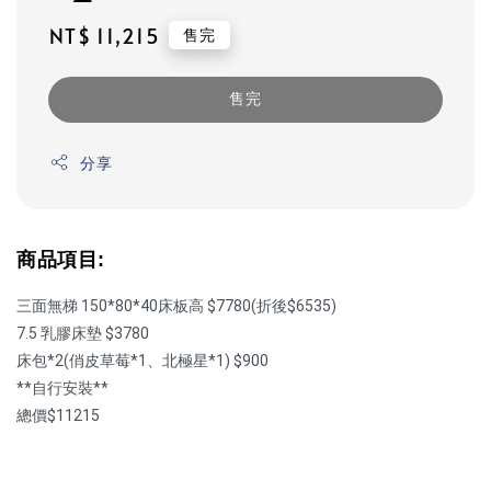
Regular
NT$ 11,215
售完
price
售完
分享
商品項目:
三面無梯 150*80*40床板高 $7780(折後$6535)
7.5 乳膠床墊 $3780
床包*2(俏皮草莓*1、北極星*1) $900
**自行安裝**
總價$11215