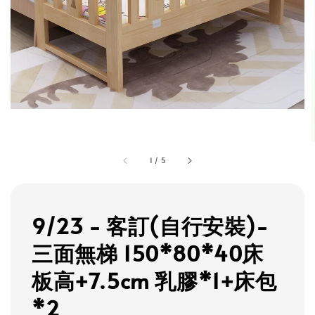
1
/
5
9/23 - 客訂(自行安裝)-
三面無梯 150*80*40床
板高+7.5cm 乳膠*1+床包
*2