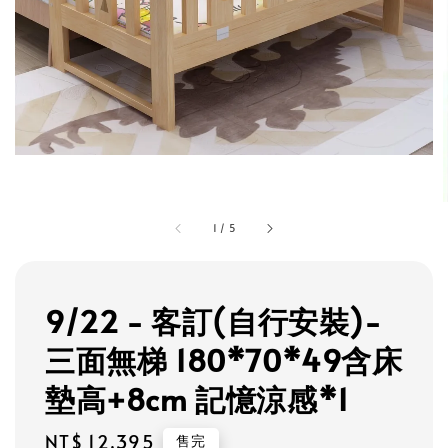
1
/
5
9/22 - 客訂(自行安裝)-
三面無梯 180*70*49含床
墊高+8cm 記憶涼感*1
Regular
NT$ 12,395
售完