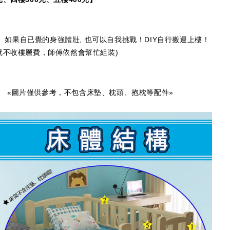
如果自已覺的身強體壯, 也可以自我挑戰！DIY自行搬運上樓！
就不收樓層費，師傅依然會幫忙組裝)
«圖片僅供參考，不包含床墊、枕頭、抱枕等配件»