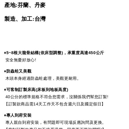
產地:芬蘭、丹麥
製造、加工:台灣
♦5~8
根大龍骨結構(依床型調整)，承重度高達
450
公斤
安全無憂好放心!
♦防蟲蛀又美觀
木頭本身經過防蟲蛀處理，美觀更耐用。
♦可客制訂製床高
(
床板到地板高度
)
40公分的標準規格不符合您需求，沒關係我們幫您訂製!
【訂製款商品需14天工作天不包含週六日及國定假日】
♦專人到府安裝
專人親自到府安裝，有問題即可現場反應詢問及更換。