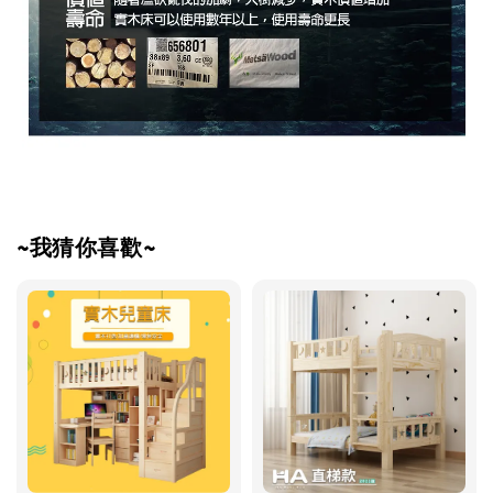
~我猜你喜歡~