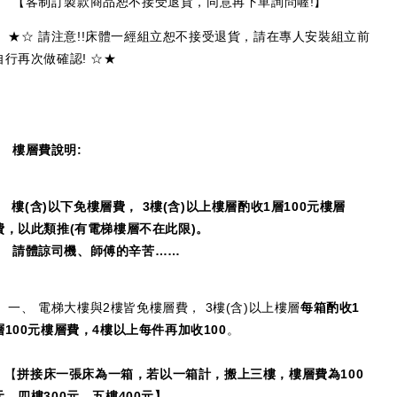
【客制訂製款商品恕不接受退貨，同意再下單詢問喔!】
★☆ 請注意!!床體一經組立恕不接受退貨，請在專人安裝組立前
自行再次做確認! ☆★
樓層費說明:
2
樓(含)以下免樓層費， 3樓(含)以上樓層酌收1層100元樓層
費，以此類推(有電梯樓層不在此限)。
請體諒司機、師傅的辛苦……
一、 電梯大樓與2樓皆免樓層費， 3樓(含)以上樓層
每箱酌收1
層100元樓層費，4樓以上每件再加收100
。
【
拼接床一張床為一箱，若以一箱計，搬上三樓，樓層費為100
元、四樓300元、五樓400元】