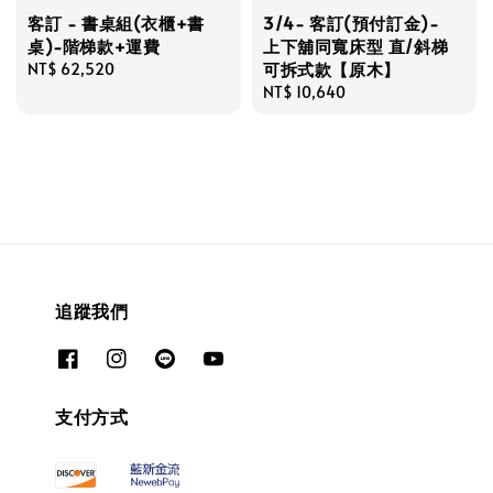
客訂 - 書桌組(衣櫃+書
3/4- 客訂(預付訂金)-
桌)-階梯款+運費
上下舖同寬床型 直/斜梯
可拆式款【原木】
Regular
NT$ 62,520
price
Regular
NT$ 10,640
price
追蹤我們
支付方式