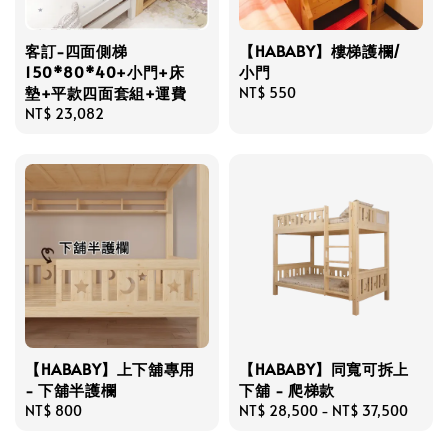
客訂-四面側梯
【HABABY】樓梯護欄/
150*80*40+小門+床
小門
墊+平款四面套組+運費
Regular
NT$ 550
Regular
NT$ 23,082
price
price
【HABABY】上下舖專用
【HABABY】同寬可拆上
- 下舖半護欄
下舖 - 爬梯款
Regular
NT$ 800
Regular
NT$ 28,500
-
NT$ 37,500
price
price