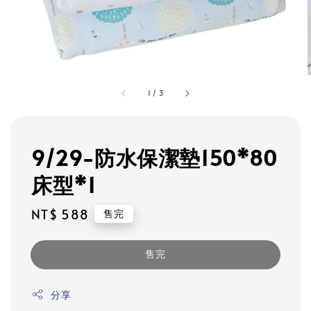
1
/
3
9/29-防水保潔墊150*80
床型*1
Regular
NT$ 588
售完
price
售完
分享