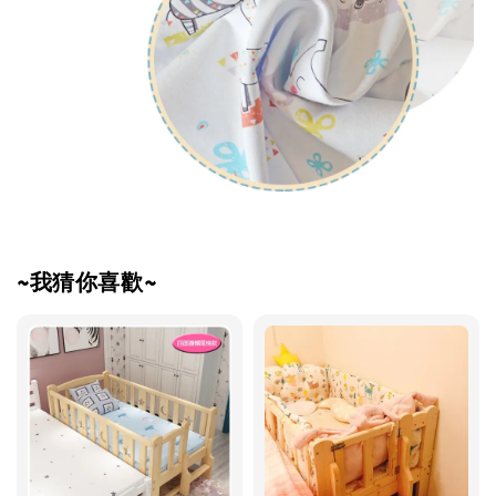
~我猜你喜歡~