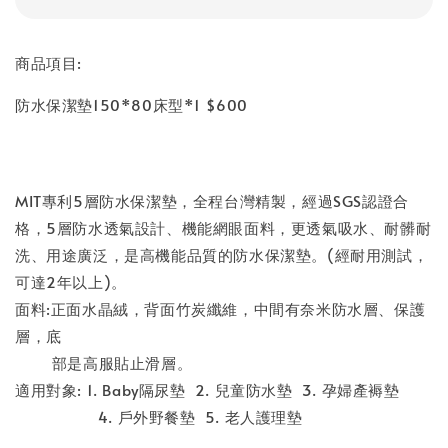
商品項目:
防水保潔墊150*80床型*1 $600
MIT專利5層防水保潔墊，全程台灣精製，經過SGS認證合
格，5層防水透氣設計、機能網眼面料，更透氣吸水、耐髒耐
洗、用途廣泛，是高機能品質的防水保潔墊。(經耐用測試，
可達2年以上)。
面料:正面水晶絨，背面竹炭纖維，中間有奈米防水層、保護
層，底
部是高服貼止滑層。
適用對象: 1. Baby隔尿墊 2. 兒童防水墊 3. 孕婦產褥墊
4. 戶外野餐墊 5. 老人護理墊