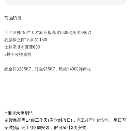
商品項目
四面側梯180*100*30床板高 $10080(折後8467)
乳膠獨立筒15厚 $11500
士林區基本運費600
2樓不收樓層費
總金額$20567，訂金$6567，尾款14000師傅收
**備貨天申明**
定製商品需14個工作天(不含例假日)，
完工後再排師父行。
平日可
安裝預計完工後2周安裝，假日預計3周安裝。