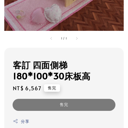
1
/
1
客訂 四面側梯
180*100*30床板高
Regular
NT$ 6,567
售完
price
售完
分享