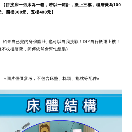
【
拼接床一張床為一箱，若以一箱計，搬上三樓，樓層費為100
元、四樓300元、五樓400元】
如果自已覺的身強體壯, 也可以自我挑戰！DIY自行搬運上樓！
就不收樓層費，師傅依然會幫忙組裝)
«圖片僅供參考，不包含床墊、枕頭、抱枕等配件»