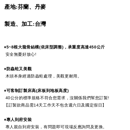
產地:芬蘭、丹麥
製造、加工:台灣
♦5~8
根大龍骨結構(依床型調整)，承重度高達
450
公斤
安全無憂好放心!
♦防蟲蛀又美觀
木頭本身經過防蟲蛀處理，美觀更耐用。
♦可客制訂製床高
(
床板到地板高度
)
40公分的標準規格不符合您需求，沒關係我們幫您訂製!
【訂製款商品需14天工作天不包含週六日及國定假日】
♦專人到府安裝
專人親自到府安裝，有問題即可現場反應詢問及更換。