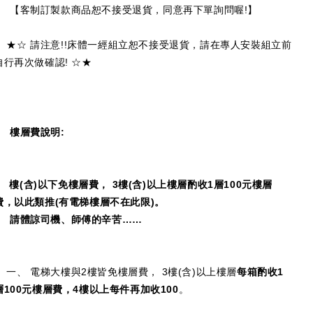
【客制訂製款商品恕不接受退貨，同意再下單詢問喔!】
★☆ 請注意!!床體一經組立恕不接受退貨，請在專人安裝組立前
自行再次做確認! ☆★
樓層費說明:
2
樓(含)以下免樓層費， 3樓(含)以上樓層酌收1層100元樓層
費，以此類推(有電梯樓層不在此限)。
請體諒司機、師傅的辛苦……
一、 電梯大樓與2樓皆免樓層費， 3樓(含)以上樓層
每箱酌收1
層100元樓層費，4樓以上每件再加收100
。