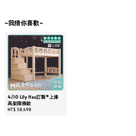
~我猜你喜歡~
4/10 Lily Hsu訂製*上漆
高架階梯款
Regular
NT$ 58,498
price