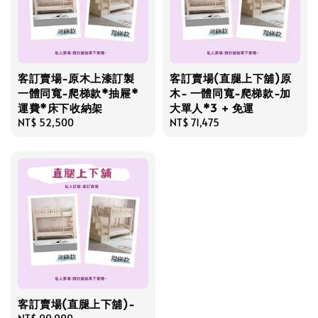
客訂賣場-原木上漆訂製
客訂賣場(直腿上下舖)原
一體同寬-爬梯款*抽屜*
木- 一體同寬-爬梯款-加
運費*床下收納架
大單人*3 + 免運
Regular
NT$ 52,500
Regular
NT$ 71,475
price
price
客訂賣場(直腿上下舖)-