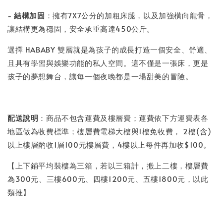
-
結構加固
：擁有7X7公分的加粗床腿，以及加強橫向龍骨，
讓結構更為穩固，安全承重高達450公斤。
選擇 HABABY 雙層就是為孩子的成長打造一個安全、舒適、
且具有學習與娛樂功能的私人空間。這不僅是一張床，更是
孩子的夢想舞台，讓每一個夜晚都是一場甜美的冒險。
配送說明
：商品不包含運費及樓層費；運費依下方運費表各
地區做為收費標準；樓層費電梯大樓與1樓免收費， 2樓(含)
以上樓層酌收1層100元樓層費，4樓以上每件再加收$100。
【上下鋪平均裝樓為三箱，若以三箱計，搬上二樓，樓層費
為300元、三樓600元、四樓1200元、五樓1800元，以此
類推】