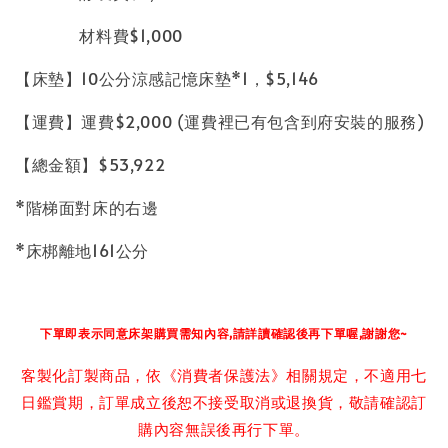
材料費$1,000
【床墊】10公分涼感記憶床墊*1，$5,146
【運費】運費$2,000 (運費裡已有包含到府安裝的服務)
【總金額】$53,922
*階梯面對床的右邊
*床梆離地161公分
下單即表示同意床架購買需知內容,請詳讀確認後再下單喔,謝謝您~
客製化訂製商品，依《消費者保護法》相關規定，不適用七
日鑑賞期，訂單成立後恕不接受取消或退換貨，敬請確認訂
購內容無誤後再行下單。