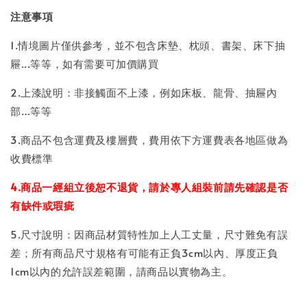
注意事項
1.情境圖片僅供參考，並不包含床墊、枕頭、書架、床下抽
屜...等等，如有需要可加價購買
2.上漆說明：非接觸面不上漆，例如床板、龍骨、抽屜內
部…等等
3.商品不包含運費及樓層費，費用依下方運費表各地區做為
收費標準
4.商品一經組立後恕不退貨，請於專人組裝前請先確認是否
有缺件或瑕疵
5.尺寸說明：因商品材質特性加上人工丈量，尺寸難免有誤
差；所有商品尺寸規格有可能有正負3cm以內、厚度正負
1cm以內的允許誤差範圍，請商品以實物為主。