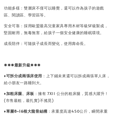
功能多樣：雙層床不僅可以睡覺，還可以作為孩子的遊戲
區、閱讀區、學習區等。
安全可靠：採用歐盟最高兒童家具專用木材等級SF級製成，
堅固耐用，無毒無害，給孩子一個安全健康的睡眠環境。
成長陪伴：可隨孩子成長而變化，使用壽命長。
✵✵✵
最新升級
✵✵✵
♦
可拆分成兩張床使用
：上下鋪未來還可以拆成兩張單人床，
給小朋友一路睡到大。
♦
加粗床腿、床板
：擁有 7X11 公分的粗床腿，質感大躍升！
(市售最粗，最扎實)不搖晃)
♦
單層8~16
根大龍骨結構
：承重度高達450公斤，瞬間承重