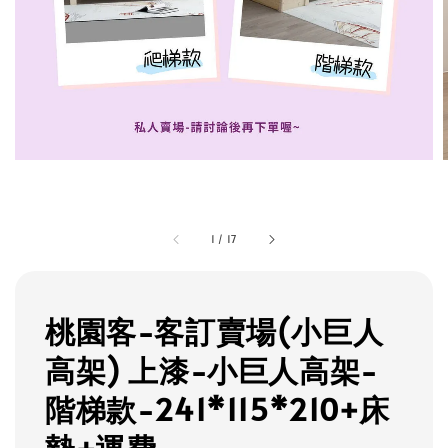
1
/
17
桃園客-客訂賣場(小巨人
高架) 上漆-小巨人高架-
階梯款-241*115*210+床
墊+運費