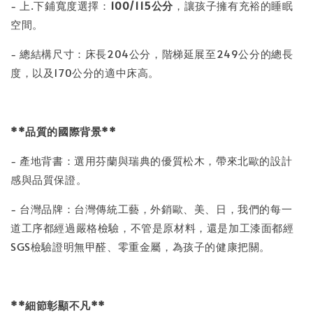
- 上.下鋪寬度選擇：
100/115
公分
，讓孩子擁有充裕的睡眠
空間。
- 總結構尺寸：床長204公分，階梯延展至249公分的總長
度，以及170公分的適中床高。
**品質的國際背景**
- 產地背書：選用芬蘭與瑞典的優質松木，帶來北歐的設計
感與品質保證。
- 台灣品牌：台灣傳統工藝，外銷歐、美、日，我們的每一
道工序都經過嚴格檢驗，不管是原材料，還是加工漆面都經
SGS檢驗證明無甲醛、零重金屬，為孩子的健康把關。
**細節彰顯不凡**