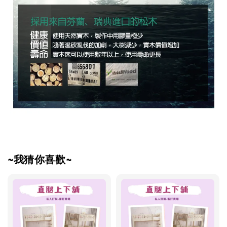
~我猜你喜歡~