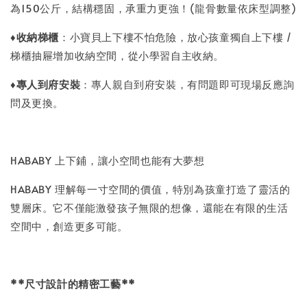
為150公斤，結構穩固，承重力更強！(龍骨數量依床型調整)
♦
收納梯櫃
：小寶貝上下樓不怕危險，放心孩童獨自上下樓 /
梯櫃抽屜增加收納空間，從小學習自主收納。
♦
專人到府安裝
：專人親自到府安裝，有問題即可現場反應詢
問及更換。
HABABY 上下鋪，讓小空間也能有大夢想
HABABY 理解每一寸空間的價值，特別為孩童打造了靈活的
雙層床。它不僅能激發孩子無限的想像，還能在有限的生活
空間中，創造更多可能。
**尺寸設計的精密工藝**