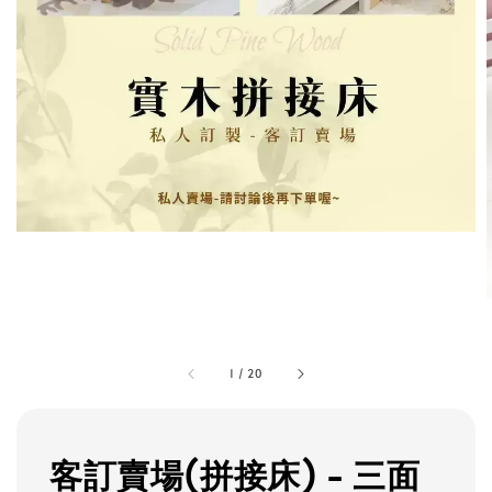
1
/
20
客訂賣場(拼接床) - 三面