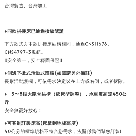
台灣製造、台灣加工
♦
同款拼接床已通過檢驗認證
下方款式與本款拼接床結構相同，通過CNS11676、
CNS4797-3規範。
!!安全第一，安全穩固保證!!
♦
側邊下掀式
活動式護欄
(
如需請另外備註
)
長形活動護欄，可依需求決定裝在上方或右側，或者拆除。
♦
5
〜
8
根大龍骨結構（依床型調整），承重度高達
450
公
斤
安全無憂好放心！
♦
可客制訂製床高
(
床板到地板高度
)
40公分的標準規格不符合您需求，沒關係我們幫您訂製!