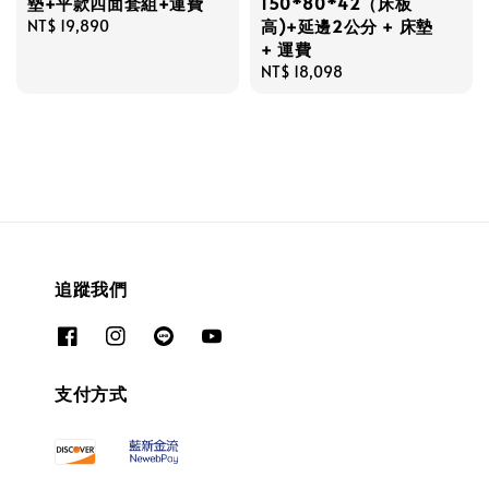
墊+平款四面套組+運費
150*80*42（床板
高)+延邊2公分 + 床墊
Regular
NT$ 19,890
+ 運費
price
Regular
NT$ 18,098
price
追蹤我們
支付方式