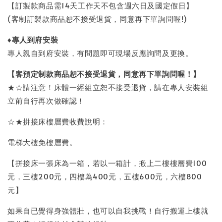
【訂製款商品需14天工作天不包含週六日及國定假日】
(客制訂製款商品恕不接受退貨，同意再下單詢問喔!)
♦
專人到府安裝
專人親自到府安裝，有問題即可現場反應詢問及更換。
【客預定制款商品恕不接受退貨，同意再下單詢問喔！】
★☆請注意！床體一經組立恕不接受退貨，請在專人安裝組
立前自行再次做確認！
☆★拼接床樓層費收費說明：
電梯大樓免樓層費。
【拼接床一張床為一箱，若以一箱計，搬上二樓樓層費100
元，三樓200元，四樓為400元，五樓600元，六樓800
元】
如果自已覺得身強體壯，也可以自我挑戰！自行搬運上樓就