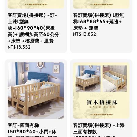
客訂賣場(拼接床) -訂-
客訂賣場(拼接床) L型無
上漆L型無
梯168*88*45+延邊+
梯-160*90*40(床板
床墊 + 運費
高)+ 護欄加高至60公分
Regular
NT$ 13,832
+床墊 +樓層費+ 運費
price
Regular
NT$ 18,352
price
客訂-四面有梯
客訂賣場(拼接床) -上漆
150*80*40+小門+床
三面有梯款