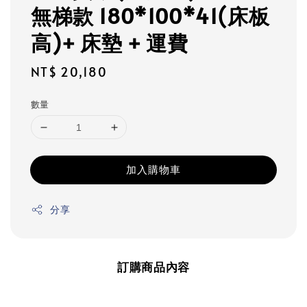
無梯款 180*100*41(床板
高)+ 床墊 + 運費
Regular
NT$ 20,180
price
數量
加入購物車
分享
訂購商品內容