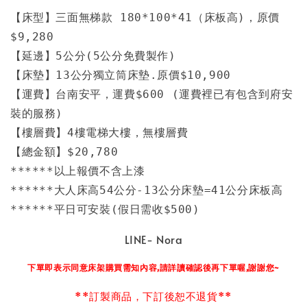
【床型】三面無梯款 180*100*41（床板高)，原價
$9,280

【延邊】5公分(5公分免費製作)

【床墊】13公分獨立筒床墊.原價$10,900

【運費】台南安平，運費$600 (運費裡已有包含到府安
裝的服務)

【樓層費】4樓電梯大樓，無樓層費

【總金額】$20,780

******以上報價不含上漆

******大人床高54公分-13公分床墊=41公分床板高

******平日可安裝(假日需收$500)
LINE- Nora
下單即表示同意床架購買需知內容,請詳讀確認後再下單喔,謝謝您~
**訂製商品，下訂後恕不退貨**