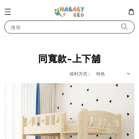
搜尋
同寬款-上下舖
排列方式 :