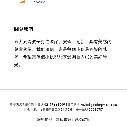
關於我們
致力於為孩子打造環保、安全、創新且具有美感的
兒童傢俱。我們相信，家是每個小孩最歡樂的城
堡，希望讓每個小孩都能享受獨自入眠的美好時
光。
環安家居有限公司 | 電話 02-77448909 |電子信箱 ha.babybed@gmail.com
| 地址 新北市新莊區五工路84號5樓 | 統一編號 55826717
服務條款
隱私政策
退款政策
|
|