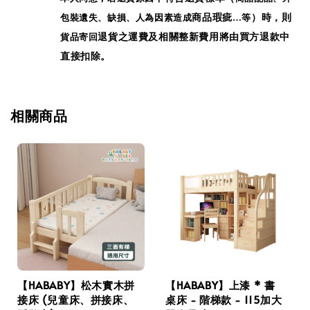
包裝遺失、缺損、人為因素造成
商品瑕疵
…等
）時，則
貨品寄回
退貨之運費及相關整新費用將由買方退款中
直接扣除。
相關商品
【HABABY】松木實木拼
【HABABY】上漆 * 書
接床 (兒童床、拼接床、
桌床 - 階梯款 - 115加大